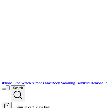
iPhone
iPad
Watch
Airpods
MacBook
Samsung
Tarvikud
Remont
Ta
Search
0
items in cart, view bag