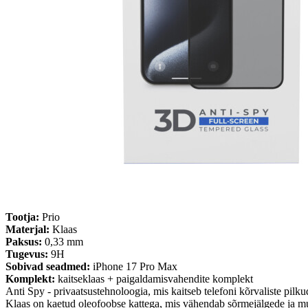
Tootja:
Prio
Materjal:
Klaas
Paksus:
0,33 mm
Tugevus:
9H
Sobivad seadmed:
iPhone 17 Pro Max
Komplekt:
kaitseklaas + paigaldamisvahendite komplekt
Anti Spy - privaatsustehnoloogia, mis kaitseb telefoni kõrvaliste pilku
Klaas on kaetud oleofoobse kattega, mis vähendab sõrmejälgede ja mu