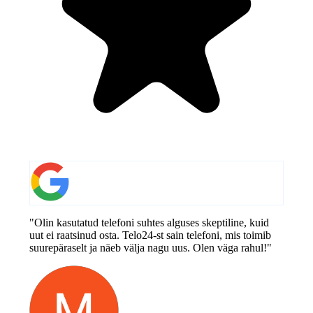
"Olin kasutatud telefoni suhtes alguses skeptiline, kuid
uut ei raatsinud osta. Telo24-st sain telefoni, mis toimib
suurepäraselt ja näeb välja nagu uus. Olen väga rahul!"