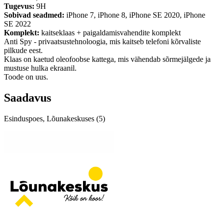
Tugevus:
9H
Sobivad seadmed:
iPhone 7, iPhone 8, iPhone SE 2020, iPhone
SE 2022
Komplekt:
kaitseklaas + paigaldamisvahendite komplekt
Anti Spy - privaatsustehnoloogia, mis kaitseb telefoni kõrvaliste
pilkude eest.
Klaas on kaetud oleofoobse kattega, mis vähendab sõrmejälgede ja
mustuse hulka ekraanil.
Toode on uus.
Saadavus
Esinduspoes, Lõunakeskuses (5)