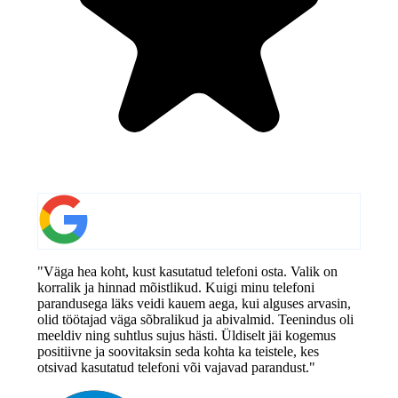
"Väga hea koht, kust kasutatud telefoni osta. Valik on
korralik ja hinnad mõistlikud. Kuigi minu telefoni
parandusega läks veidi kauem aega, kui alguses arvasin,
olid töötajad väga sõbralikud ja abivalmid. Teenindus oli
meeldiv ning suhtlus sujus hästi. Üldiselt jäi kogemus
positiivne ja soovitaksin seda kohta ka teistele, kes
otsivad kasutatud telefoni või vajavad parandust."