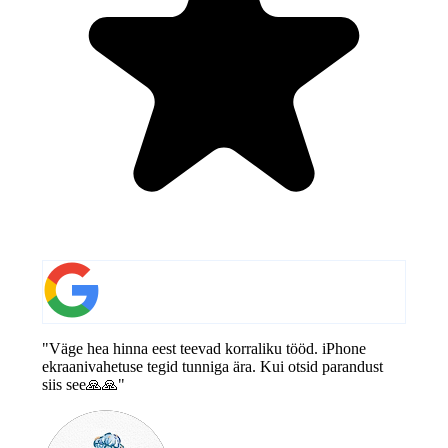
"Väge hea hinna eest teevad korraliku tööd. iPhone
ekraanivahetuse tegid tunniga ära. Kui otsid parandust
siis see🙏🙏"