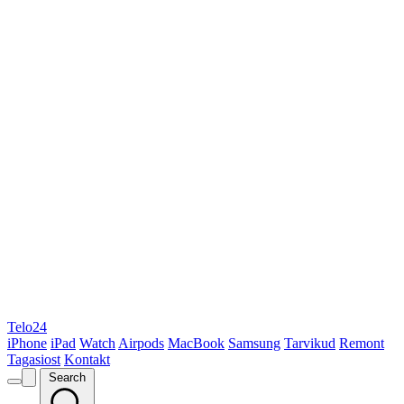
Telo24
iPhone
iPad
Watch
Airpods
MacBook
Samsung
Tarvikud
Remont
Tagasiost
Kontakt
Search