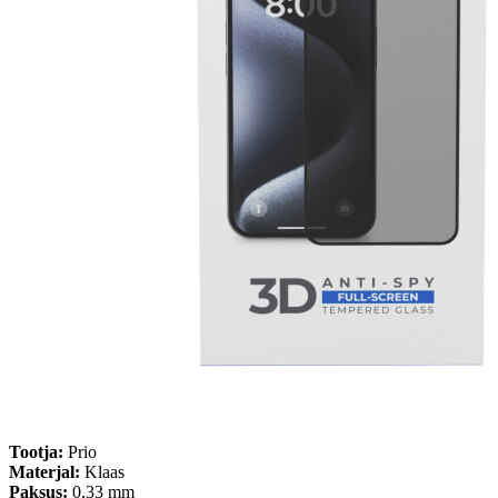
Tootja:
Prio
Materjal:
Klaas
Paksus:
0,33 mm