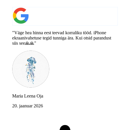
"Väge hea hinna eest teevad korraliku tööd. iPhone
ekraanivahetuse tegid tunniga ära. Kui otsid parandust
siis see🙏🙏"
Maria Leena Oja
20. jaanuar 2026