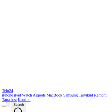
Telo24
iPhone
iPad
Watch
Airpods
MacBook
Samsung
Tarvikud
Remont
Tagasiost
Kontakt
Search