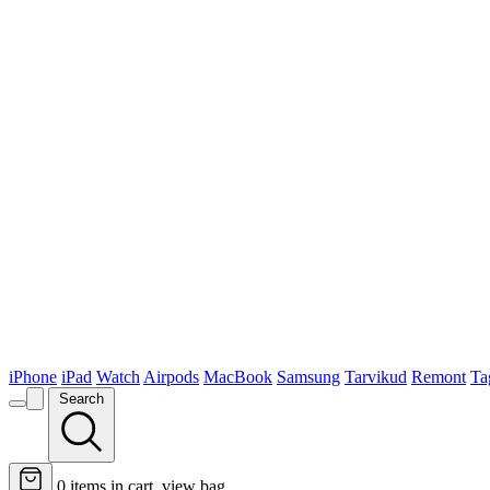
iPhone
iPad
Watch
Airpods
MacBook
Samsung
Tarvikud
Remont
Ta
Search
0
items in cart, view bag