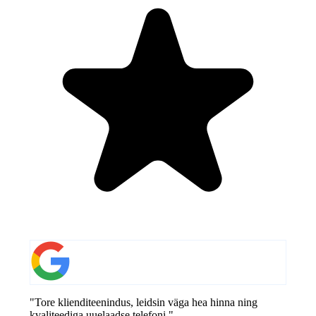
"Tore klienditeenindus, leidsin väga hea hinna ning
kvaliteediga uuelaadse telefoni."