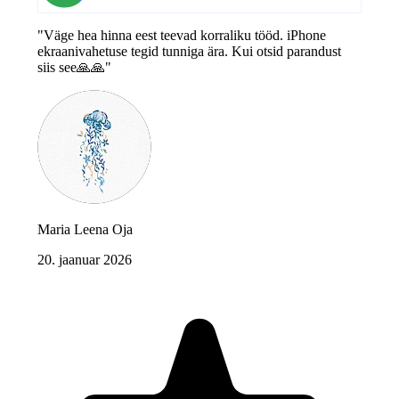
"Väge hea hinna eest teevad korraliku tööd. iPhone
ekraanivahetuse tegid tunniga ära. Kui otsid parandust
siis see🙏🙏"
Maria Leena Oja
20. jaanuar 2026