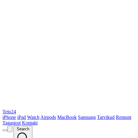
Telo24
iPhone
iPad
Watch
Airpods
MacBook
Samsung
Tarvikud
Remont
Tagasiost
Kontakt
Search