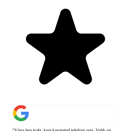
"Väga hea koht, kust kasutatud telefoni osta. Valik on