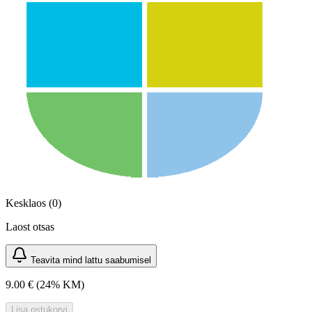
Kesklaos (0)
Laost otsas
Teavita mind lattu saabumisel
9.00 €
(24% KM)
Lisa ostukorvi