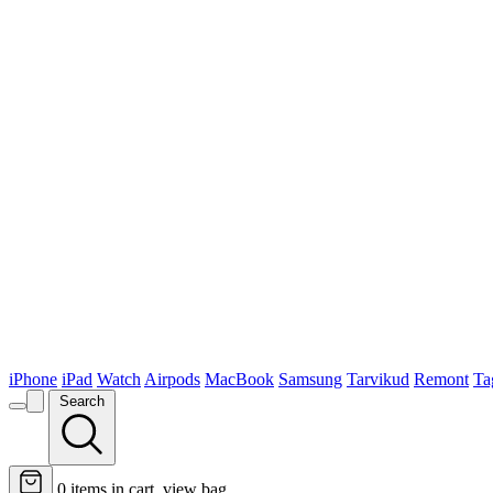
iPhone
iPad
Watch
Airpods
MacBook
Samsung
Tarvikud
Remont
Ta
Search
0
items in cart, view bag