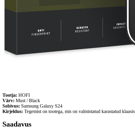
Tootja:
HOFI
Värv:
Must / Black
Sobivus:
Samsung Galaxy S24
Kirjeldus:
Tegemist on tootega, mis on valmistatud karastatud klaasis
Saadavus