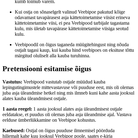
kumb toimub varem.
Kui ostja on sõnaselgelt valinud Veebipoe pakutud kõige
odavamast tavapärasest asja kättetoimetamise viisist erineva
kättetoimetamise viisi, ei pea Veebipood tarbijale tagastama
kulu, mis ületab tavapärase kättetoimetamise viisiga seotud
kulu.
Veebipoodil on õigus taganeda müügitehingust ning nõuda
ostjalt tagasi kaup, kui kauba hind veebipoes on eksituse tõttu
märgitud oluliselt alla kauba turuhinna.
Pretensiooni esitamise õigus
Vastutus:
Veebipood vastutab ostjale müüdud kauba
lepingutingimustele mittevastavuse või puuduse eest, mis oli olemas
juba asja üleandmise hetkel ning mis ilmneb kuni kahe aasta jooksul
alates kauba üleandmisest ostjale.
1 aasta reegel:
1 aasta jooksul alates asja üleandmisest ostjale
eeldatakse, et puudus oli olemas juba asja üleandmise ajal. Vastava
eelduse ümberlükkamine on Veebipoe kohustus.
Kaebused:
Ostjal on õigus puuduse ilmnemisel pöörduda
hiljemalt kahe kuu jooksul Veebipoe poole, saates e-kirja