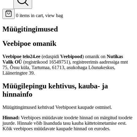
0
items in cart, view bag
Müügitingimused
Veebipoe omanik
Veebipoe telo24.ee
(edaspidi
Veebipood
) omanik on
Nutikas
Valik OÜ
(registrikood 16549751), registreerimis aadressiga mnt
75, Õssu küla, Tartumaa, 61713, asukohaga Lõunakeskus,
Lääneringtee 39.
Müügilepingu kehtivus, kauba- ja
hinnainfo
Müügitingimused kehtivad Veebipoest kaupade ostmisel.
Hinnad:
Veebipoes müüdavate toodete hinnad on märgitud toodete
juurde. Hinnale võib lisanduda tasu kauba kättetoimetamise eest.
Kõik veebipoes müüdavate kaupade hinnad on eurodes.