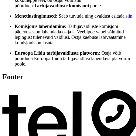
kokkuleppe teel, on ostjal võimalik
pöörduda
Tarbijavaidluste komisjoni
poole.
Menetlustingimused:
Saab tutvuda ning avaldust esitada
siin
.
Komisjonis lahendamine:
Tarbijavaidluste komisjoni
pädevuses on lahendada ostja ja Veebipoe vahel sõlmitud
lepingust tulenevaid vaidlusi. Ostja kaebuse läbivaatamine
komisjonis on tasuta.
Euroopa Liidu tarbijavaidluste platvorm:
Ostja võib
pöörduda Euroopa Liidu tarbijavaidlusi lahendava platvormi
poole.
Footer