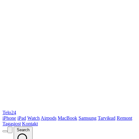
Telo24
iPhone
iPad
Watch
Airpods
MacBook
Samsung
Tarvikud
Remont
Tagasiost
Kontakt
Search