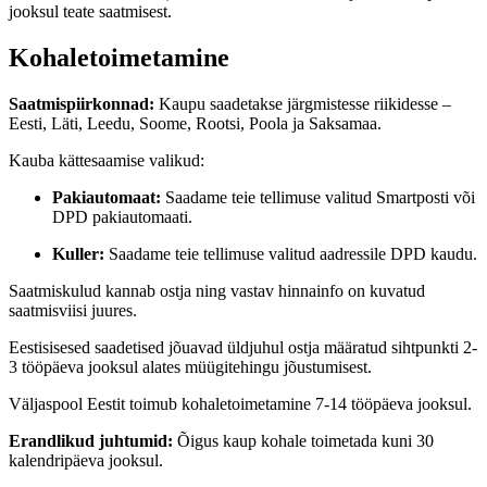
jooksul teate saatmisest.
Kohaletoimetamine
Saatmispiirkonnad:
Kaupu saadetakse järgmistesse riikidesse –
Eesti, Läti, Leedu, Soome, Rootsi, Poola ja Saksamaa.
Kauba kättesaamise valikud:
Pakiautomaat:
Saadame teie tellimuse valitud Smartposti või
DPD pakiautomaati.
Kuller:
Saadame teie tellimuse valitud aadressile DPD kaudu.
Saatmiskulud kannab ostja ning vastav hinnainfo on kuvatud
saatmisviisi juures.
Eestisisesed saadetised jõuavad üldjuhul ostja määratud sihtpunkti 2-
3 tööpäeva jooksul alates müügitehingu jõustumisest.
Väljaspool Eestit toimub kohaletoimetamine 7-14 tööpäeva jooksul.
Erandlikud juhtumid:
Õigus kaup kohale toimetada kuni 30
kalendripäeva jooksul.