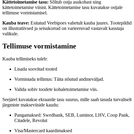
Kättetoimetamise tasu:
Sõltub ostja asukohast ning
kättetoimetamise viisist. Kättetoimetamise tasu kuvatakse ostjale
tellimuse vormistamisel.
Kauba teave:
Esitatud Veebipoes vahetult kauba juures. Tootepildid
on illustratiivsed ja seisukorrad on varieeruvad vastavalt kasutaja
valikule.
Tellimuse vormistamine
Kauba tellimiseks tuleb:
Lisada soovitud tooted
Vormistada tellimus: Täita nõutud andmeväljad.
Valida sobiv toodete kohaletoimetamise viis.
Seejärel kuvatakse ekraanile tasu suurus, mille saab tasuda turvaliselt
järgmiste makseviiside kaudu:
Pangamaksed: Swedbank, SEB, Luminor, LHV, Coop Pank,
Citadele, Revolut
Visa/Mastercard kaardimaksed