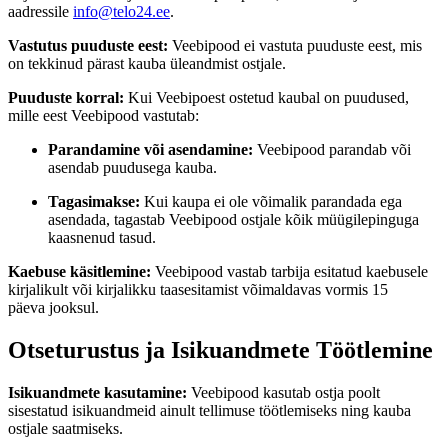
aadressile
info@telo24.ee
.
Vastutus puuduste eest:
Veebipood ei vastuta puuduste eest, mis
on tekkinud pärast kauba üleandmist ostjale.
Puuduste korral:
Kui Veebipoest ostetud kaubal on puudused,
mille eest Veebipood vastutab:
Parandamine või asendamine:
Veebipood parandab või
asendab puudusega kauba.
Tagasimakse:
Kui kaupa ei ole võimalik parandada ega
asendada, tagastab Veebipood ostjale kõik müügilepinguga
kaasnenud tasud.
Kaebuse käsitlemine:
Veebipood vastab tarbija esitatud kaebusele
kirjalikult või kirjalikku taasesitamist võimaldavas vormis 15
päeva jooksul.
Otseturustus ja Isikuandmete Töötlemine
Isikuandmete kasutamine:
Veebipood kasutab ostja poolt
sisestatud isikuandmeid ainult tellimuse töötlemiseks ning kauba
ostjale saatmiseks.