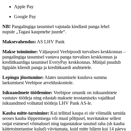
Apple Pay
Google Pay
NB!
Pangalingiga tasumisel vajutada kindlasti panga lehel
nupule „Tagasi kaupmehe juurde“.
Maksevahendus:
AS LHV Pank
Makse toimimine:
Väljaspool Veebipoodi turvalises keskkonnas –
pangalingiga tasumisel vastava panga turvalises keskkonnas ja
krediitkaardiga tasumisel EveryPay keskkonnas. Müüjal puudub
ligipääs kliendi panga ja krediitkaardi andmetele.
Lepingu jõustumine:
Alates tasumisele kuuluva summa
laekumisest Veebipoe arvelduskontole.
Isikuandmete töötlemine:
Veebipoe omanik on isikuandmete
vastutav töötleja ning edastab maksete teostamiseks vajalikud
isikuandmed volitatud töötleja LHV Pank AS-le.
Kauba mitte-tarnimine:
Kui tellitud kaupa ei ole võimalik tarnida
seoses kauba lõppemisega või muul põhjusel, teavitatakse sellest
ostjat esimesel võimalusel ning tagastatakse tasutud raha (sh kauba
kättetoimetamise kulud) viivitamata, kuid mitte hiljem kui 14 päeva