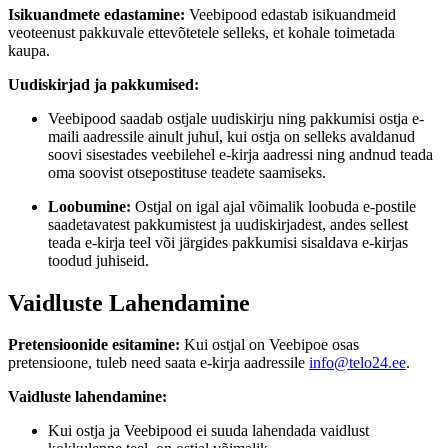
Isikuandmete edastamine:
Veebipood edastab isikuandmeid
veoteenust pakkuvale ettevõtetele selleks, et kohale toimetada
kaupa.
Uudiskirjad ja pakkumised:
Veebipood saadab ostjale uudiskirju ning pakkumisi ostja e-
maili aadressile ainult juhul, kui ostja on selleks avaldanud
soovi sisestades veebilehel e-kirja aadressi ning andnud teada
oma soovist otsepostituse teadete saamiseks.
Loobumine:
Ostjal on igal ajal võimalik loobuda e-postile
saadetavatest pakkumistest ja uudiskirjadest, andes sellest
teada e-kirja teel või järgides pakkumisi sisaldava e-kirjas
toodud juhiseid.
Vaidluste Lahendamine
Pretensioonide esitamine:
Kui ostjal on Veebipoe osas
pretensioone, tuleb need saata e-kirja aadressile
info@telo24.ee
.
Vaidluste lahendamine:
Kui ostja ja Veebipood ei suuda lahendada vaidlust