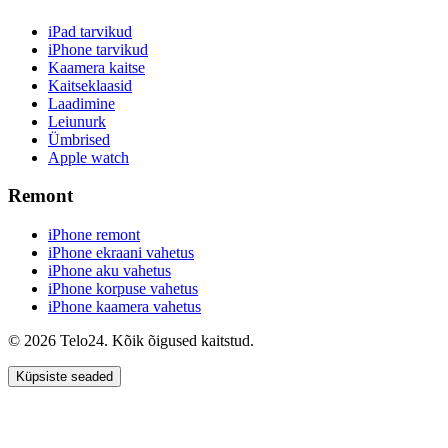
iPad tarvikud
iPhone tarvikud
Kaamera kaitse
Kaitseklaasid
Laadimine
Leiunurk
Ümbrised
Apple watch
Remont
iPhone remont
iPhone ekraani vahetus
iPhone aku vahetus
iPhone korpuse vahetus
iPhone kaamera vahetus
© 2026 Telo24. Kõik õigused kaitstud.
Küpsiste seaded