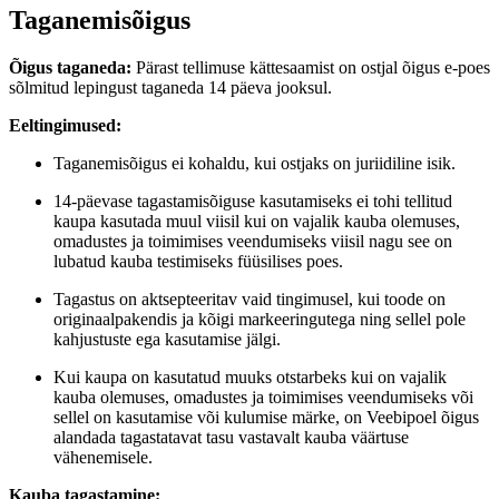
Taganemisõigus
Õigus taganeda:
Pärast tellimuse kättesaamist on ostjal õigus e-poes
sõlmitud lepingust taganeda 14 päeva jooksul.
Eeltingimused:
Taganemisõigus ei kohaldu, kui ostjaks on juriidiline isik.
14-päevase tagastamisõiguse kasutamiseks ei tohi tellitud
kaupa kasutada muul viisil kui on vajalik kauba olemuses,
omadustes ja toimimises veendumiseks viisil nagu see on
lubatud kauba testimiseks füüsilises poes.
Tagastus on aktsepteeritav vaid tingimusel, kui toode on
originaalpakendis ja kõigi markeeringutega ning sellel pole
kahjustuste ega kasutamise jälgi.
Kui kaupa on kasutatud muuks otstarbeks kui on vajalik
kauba olemuses, omadustes ja toimimises veendumiseks või
sellel on kasutamise või kulumise märke, on Veebipoel õigus
alandada tagastatavat tasu vastavalt kauba väärtuse
vähenemisele.
Kauba tagastamine: