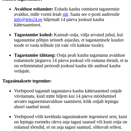
Avalduse esitamine:
Esitada kauba ostmisest taganemise
avaldus, mille vormi leiab
siit
. Saata see e-posti aadressile
info@telo24.ee
hiljemalt 14 päeva jooksul kauba
kättesaamisest.
Tagastamise kulud:
Kannab ostja, välja arvatud juhul, kui
tagastamise põhjus seisneb asjaolus, et tagastamisele kuuluv
toode ei vasta tellitule (nt vale või katkine toode).
Tagastamise tähtaeg:
Ostja peab kauba tagastama avalduse
esitamisele järgneva 14 päeva jooksul või esitama tõendi, et ta
on eelnimetatud perioodi jooksul kauba üle andnud kauba
vedajale.
Tagasimaksete tegemine:
Veebipood tagastab tagastatava kauba kättesaamisel ostjale
viivitamata, kuid mitte hiljem kui 14 päeva möödumisel
arvates taganemisavalduse saamisest, kõik ostjalt lepingu
alusel saadud tasud.
Veebipood võib keelduda tagasimaksete tegemisest seni, kuni
on lepingu esemeks oleva asja tagasi saanud või kuni ostja on
esitanud tõendid, et on asja tagasi saatnud, sõltuvalt sellest,