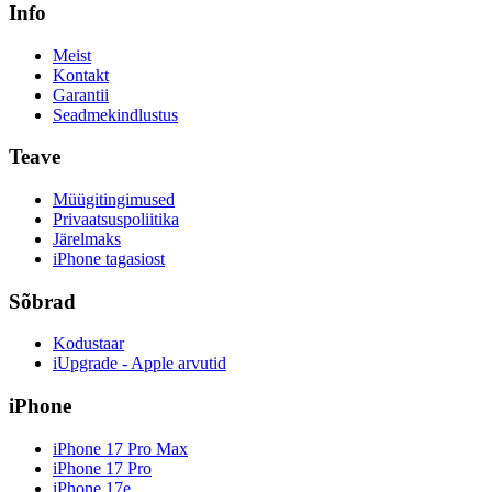
Info
Meist
Kontakt
Garantii
Seadmekindlustus
Teave
Müügitingimused
Privaatsuspoliitika
Järelmaks
iPhone tagasiost
Sõbrad
Kodustaar
iUpgrade - Apple arvutid
iPhone
iPhone 17 Pro Max
iPhone 17 Pro
iPhone 17e