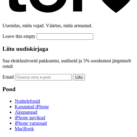
Uuendus, mida vajad. Väärtus, mida armastad.
Leave this empty
Liitu uudiskirjaga
Saa eksklusiivseid pakkumisi, uudiseid ja 5% soodustust järgmiselt
ostult
Email
Liitu
Pood
Nutitelefonid
Kasutatud iPhone
Akupangad
iPhone tarvikud
iPhone varuosad
MacBook