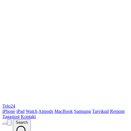
Telo24
iPhone
iPad
Watch
Airpods
MacBook
Samsung
Tarvikud
Remont
Tagasiost
Kontakt
Search