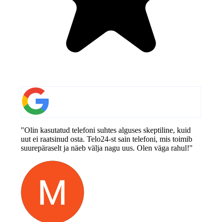
"Olin kasutatud telefoni suhtes alguses skeptiline, kuid
uut ei raatsinud osta. Telo24-st sain telefoni, mis toimib
suurepäraselt ja näeb välja nagu uus. Olen väga rahul!"