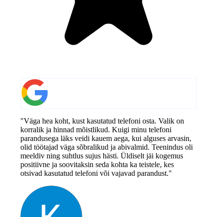
"Väga hea koht, kust kasutatud telefoni osta. Valik on
korralik ja hinnad mõistlikud. Kuigi minu telefoni
parandusega läks veidi kauem aega, kui alguses arvasin,
olid töötajad väga sõbralikud ja abivalmid. Teenindus oli
meeldiv ning suhtlus sujus hästi. Üldiselt jäi kogemus
positiivne ja soovitaksin seda kohta ka teistele, kes
otsivad kasutatud telefoni või vajavad parandust."