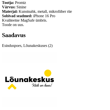
Tootja:
Promiz
Värvus:
Sinine
Materjal:
Kunstnahk, metall, mikrofiiber riie
Sobivad seadmed:
iPhone 16 Pro
Kvaliteetne MagSafe ümbris.
Toode on uus.
Saadavus
Esinduspoes, Lõunakeskuses (2)