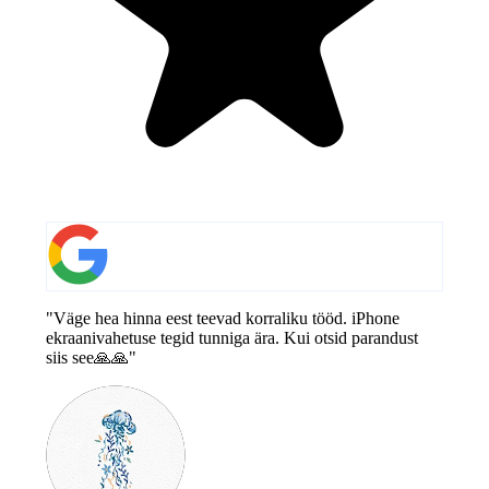
"Väge hea hinna eest teevad korraliku tööd. iPhone
ekraanivahetuse tegid tunniga ära. Kui otsid parandust
siis see🙏🙏"