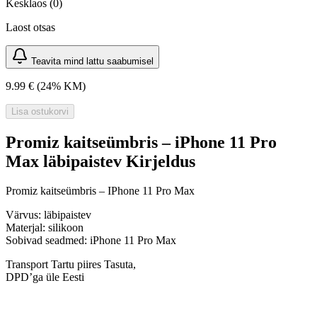
Kesklaos (0)
Laost otsas
Teavita mind lattu saabumisel
9.99 €
(24% KM)
Lisa ostukorvi
Promiz kaitseümbris – iPhone 11 Pro
Max läbipaistev Kirjeldus
Promiz kaitseümbris – IPhone 11 Pro Max
Värvus:
läbipaistev
Materjal:
silikoon
Sobivad seadmed:
iPhone 11 Pro Max
Transport Tartu piires Tasuta,
DPD’ga üle Eesti