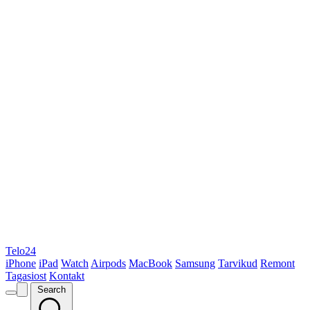
Telo24
iPhone
iPad
Watch
Airpods
MacBook
Samsung
Tarvikud
Remont
Tagasiost
Kontakt
Search