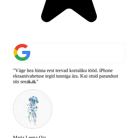
"Väge hea hinna eest teevad korraliku tööd. iPhone
ekraanivahetuse tegid tunniga ära. Kui otsid parandust
siis see🙏🙏"
Maria Leena Oja