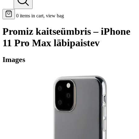
0
items in cart, view bag
Promiz kaitseümbris – iPhone
11 Pro Max läbipaistev
Images