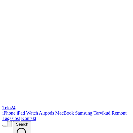
Telo24
iPhone
iPad
Watch
Airpods
MacBook
Samsung
Tarvikud
Remont
Tagasiost
Kontakt
Search