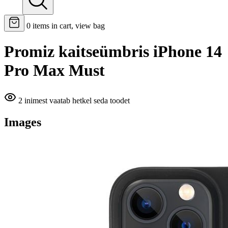
0
items in cart, view bag
Promiz kaitseümbris iPhone 14
Pro Max Must
2 inimest vaatab hetkel seda toodet
Images