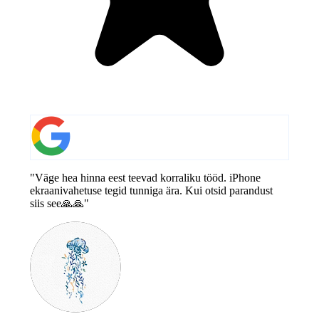
"Väge hea hinna eest teevad korraliku tööd. iPhone
ekraanivahetuse tegid tunniga ära. Kui otsid parandust
siis see🙏🙏"