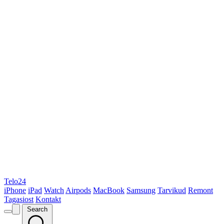
Telo24
iPhone
iPad
Watch
Airpods
MacBook
Samsung
Tarvikud
Remont
Tagasiost
Kontakt
Search