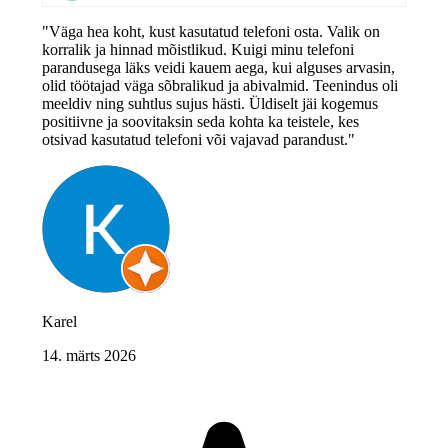
"Väga hea koht, kust kasutatud telefoni osta. Valik on
korralik ja hinnad mõistlikud. Kuigi minu telefoni
parandusega läks veidi kauem aega, kui alguses arvasin,
olid töötajad väga sõbralikud ja abivalmid. Teenindus oli
meeldiv ning suhtlus sujus hästi. Üldiselt jäi kogemus
positiivne ja soovitaksin seda kohta ka teistele, kes
otsivad kasutatud telefoni või vajavad parandust."
Karel
14. märts 2026