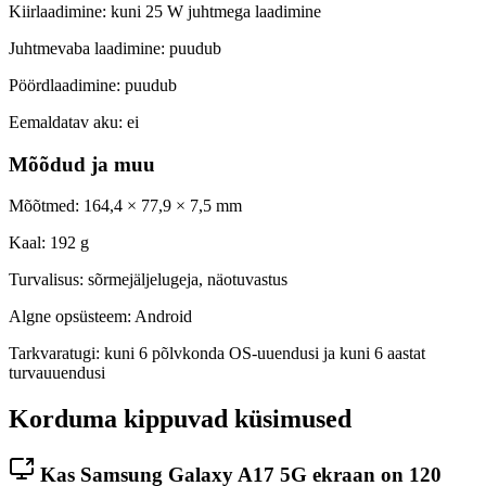
Kiirlaadimine: kuni 25 W juhtmega laadimine
Juhtmevaba laadimine: puudub
Pöördlaadimine: puudub
Eemaldatav aku: ei
Mõõdud ja muu
Mõõtmed: 164,4 × 77,9 × 7,5 mm
Kaal: 192 g
Turvalisus: sõrmejäljelugeja, näotuvastus
Algne opsüsteem: Android
Tarkvaratugi: kuni 6 põlvkonda OS-uuendusi ja kuni 6 aastat
turvauuendusi
Korduma kippuvad küsimused
Kas Samsung Galaxy A17 5G ekraan on 120