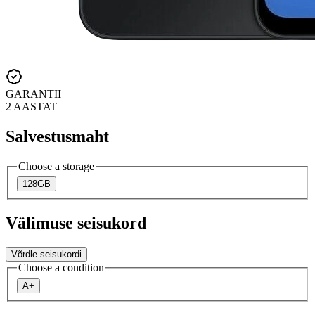
GARANTII
2 AASTAT
Salvestusmaht
Choose a storage
128GB
Välimuse seisukord
Võrdle seisukordi
Choose a condition
A+