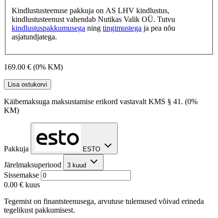
Kindlustusteenuse pakkuja on AS LHV kindlustus,
kindlustusteenust vahendab Nutikas Valik OÜ. Tutvu
kindlustuspakkumusega
ning
tingimustega
ja pea nõu
asjatundjatega.
169.00 €
(0% KM)
Lisa ostukorvi
Käibemaksuga maksustamise erikord vastavalt KMS § 41. (0%
KM)
Pakkuja
ESTO
Järelmaksuperiood
3 kuud
Sissemakse
0.00 €
kuus
Tegemist on finantsteenusega, arvutuse tulemused võivad erineda
tegelikust pakkumisest.