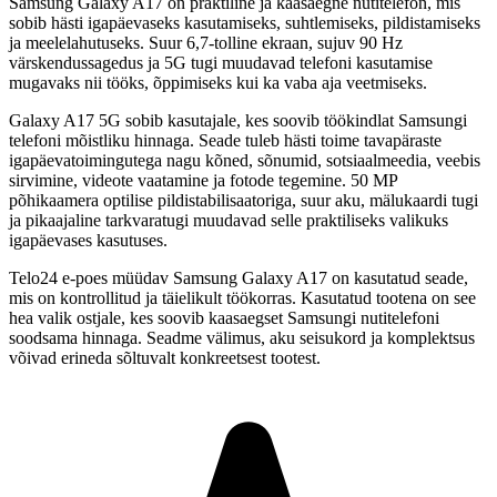
Samsung Galaxy A17
on praktiline ja kaasaegne nutitelefon, mis
sobib hästi igapäevaseks kasutamiseks, suhtlemiseks, pildistamiseks
ja meelelahutuseks. Suur 6,7-tolline ekraan, sujuv 90 Hz
värskendussagedus ja 5G tugi muudavad telefoni kasutamise
mugavaks nii tööks, õppimiseks kui ka vaba aja veetmiseks.
Galaxy A17 5G sobib kasutajale, kes soovib töökindlat Samsungi
telefoni mõistliku hinnaga. Seade tuleb hästi toime tavapäraste
igapäevatoimingutega nagu kõned, sõnumid, sotsiaalmeedia, veebis
sirvimine, videote vaatamine ja fotode tegemine. 50 MP
põhikaamera optilise pildistabilisaatoriga, suur aku, mälukaardi tugi
ja pikaajaline tarkvaratugi muudavad selle praktiliseks valikuks
igapäevases kasutuses.
Telo24 e-poes müüdav
Samsung Galaxy A17
on kasutatud seade,
mis on kontrollitud ja täielikult töökorras. Kasutatud tootena on see
hea valik ostjale, kes soovib kaasaegset Samsungi nutitelefoni
soodsama hinnaga. Seadme välimus, aku seisukord ja komplektsus
võivad erineda sõltuvalt konkreetsest tootest.