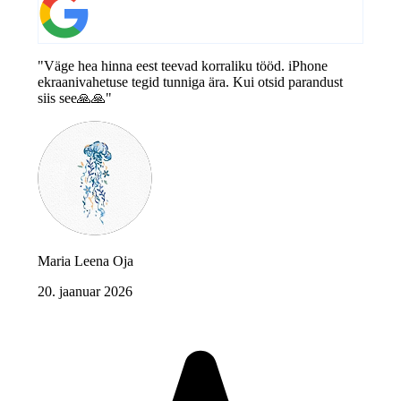
"Väge hea hinna eest teevad korraliku tööd. iPhone
ekraanivahetuse tegid tunniga ära. Kui otsid parandust
siis see🙏🙏"
Maria Leena Oja
20. jaanuar 2026