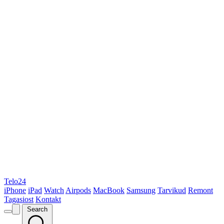
Telo24
iPhone
iPad
Watch
Airpods
MacBook
Samsung
Tarvikud
Remont
Tagasiost
Kontakt
Search