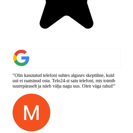
"Olin kasutatud telefoni suhtes alguses skeptiline, kuid
uut ei raatsinud osta. Telo24-st sain telefoni, mis toimib
suurepäraselt ja näeb välja nagu uus. Olen väga rahul!"