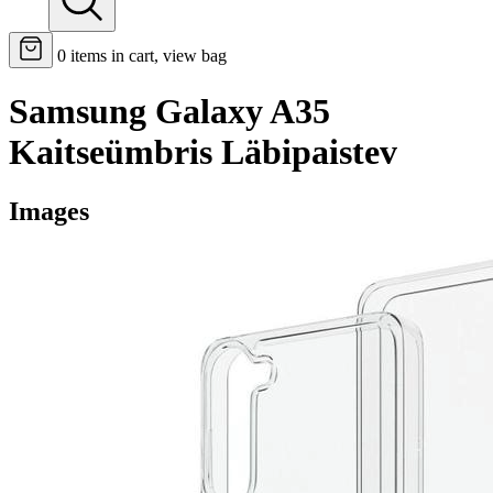
0
items in cart, view bag
Samsung Galaxy A35
Kaitseümbris Läbipaistev
Images