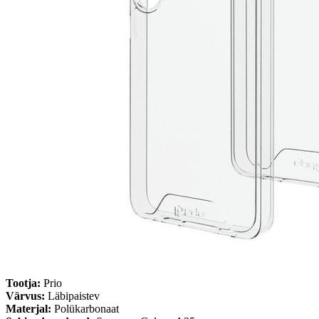
Tootja:
Prio
Värvus:
Läbipaistev
Materjal:
Polükarbonaat