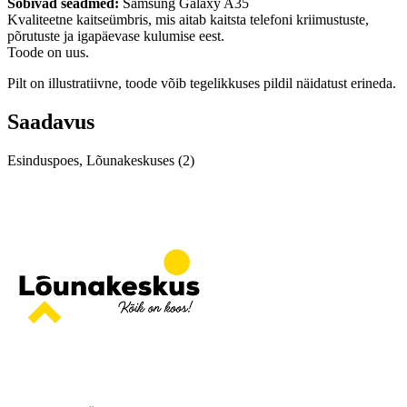
Sobivad seadmed:
Samsung Galaxy A35
Kvaliteetne kaitseümbris, mis aitab kaitsta telefoni kriimustuste,
põrutuste ja igapäevase kulumise eest.
Toode on uus.
Pilt on illustratiivne, toode võib tegelikkuses pildil näidatust erineda.
Saadavus
Esinduspoes, Lõunakeskuses (2)