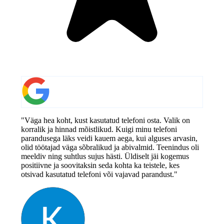
"Väga hea koht, kust kasutatud telefoni osta. Valik on
korralik ja hinnad mõistlikud. Kuigi minu telefoni
parandusega läks veidi kauem aega, kui alguses arvasin,
olid töötajad väga sõbralikud ja abivalmid. Teenindus oli
meeldiv ning suhtlus sujus hästi. Üldiselt jäi kogemus
positiivne ja soovitaksin seda kohta ka teistele, kes
otsivad kasutatud telefoni või vajavad parandust."