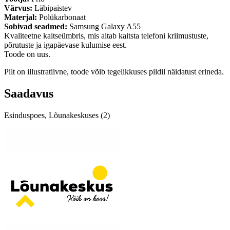
Värvus:
Läbipaistev
Materjal:
Polükarbonaat
Sobivad seadmed:
Samsung Galaxy A55
Kvaliteetne kaitseümbris, mis aitab kaitsta telefoni kriimustuste,
põrutuste ja igapäevase kulumise eest.
Toode on uus.
Pilt on illustratiivne, toode võib tegelikkuses pildil näidatust erineda.
Saadavus
Esinduspoes, Lõunakeskuses (2)