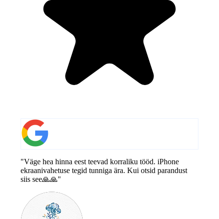
"Väge hea hinna eest teevad korraliku tööd. iPhone
ekraanivahetuse tegid tunniga ära. Kui otsid parandust
siis see🙏🙏"