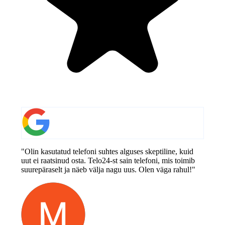
"Olin kasutatud telefoni suhtes alguses skeptiline, kuid
uut ei raatsinud osta. Telo24-st sain telefoni, mis toimib
suurepäraselt ja näeb välja nagu uus. Olen väga rahul!"