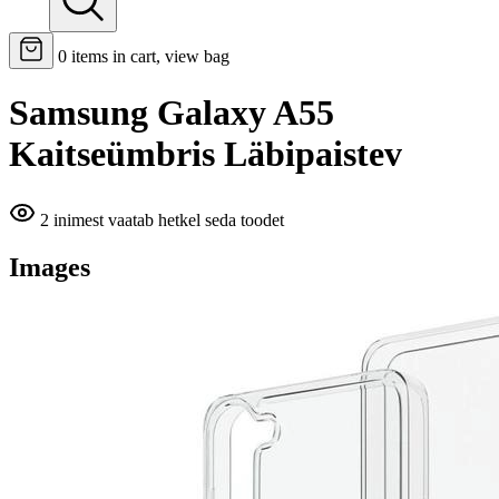
0
items in cart, view bag
Samsung Galaxy A55
Kaitseümbris Läbipaistev
2 inimest vaatab hetkel seda toodet
Images