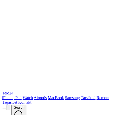
Telo24
iPhone
iPad
Watch
Airpods
MacBook
Samsung
Tarvikud
Remont
Tagasiost
Kontakt
Search