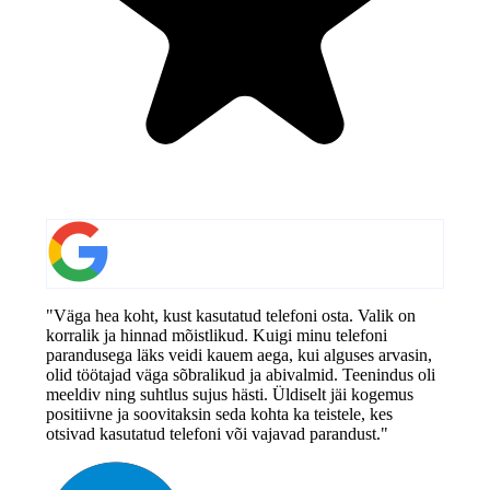
"Väga hea koht, kust kasutatud telefoni osta. Valik on
korralik ja hinnad mõistlikud. Kuigi minu telefoni
parandusega läks veidi kauem aega, kui alguses arvasin,
olid töötajad väga sõbralikud ja abivalmid. Teenindus oli
meeldiv ning suhtlus sujus hästi. Üldiselt jäi kogemus
positiivne ja soovitaksin seda kohta ka teistele, kes
otsivad kasutatud telefoni või vajavad parandust."