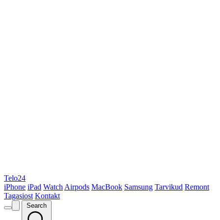
Telo24
iPhone
iPad
Watch
Airpods
MacBook
Samsung
Tarvikud
Remont
Tagasiost
Kontakt
Search