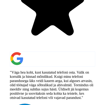
"Väga hea koht, kust kasutatud telefoni osta. Valik on
korralik ja hinnad mõistlikud. Kuigi minu telefoni
parandusega läks veidi kauem aega, kui alguses arvasin,
olid töötajad väga sõbralikud ja abivalmid. Teenindus oli
meeldiv ning suhtlus sujus hästi. Üldiselt jäi kogemus
positiivne ja soovitaksin seda kohta ka teistele, kes
otsivad kasutatud telefoni või vajavad parandust."