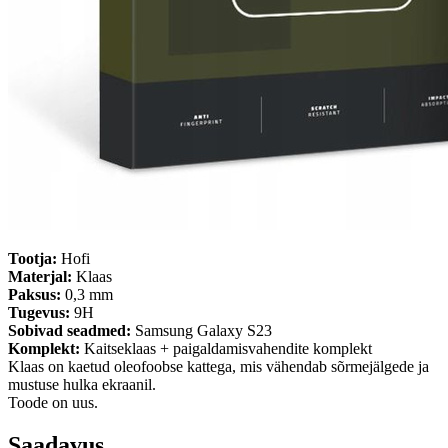
Tootja:
Hofi
Materjal:
Klaas
Paksus:
0,3 mm
Tugevus:
9H
Sobivad seadmed:
Samsung Galaxy S23
Komplekt:
Kaitseklaas + paigaldamisvahendite komplekt
Klaas on kaetud oleofoobse kattega, mis vähendab sõrmejälgede ja
mustuse hulka ekraanil.
Toode on uus.
Saadavus