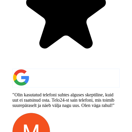
"Olin kasutatud telefoni suhtes alguses skeptiline, kuid
uut ei raatsinud osta. Telo24-st sain telefoni, mis toimib
suurepäraselt ja näeb välja nagu uus. Olen väga rahul!"