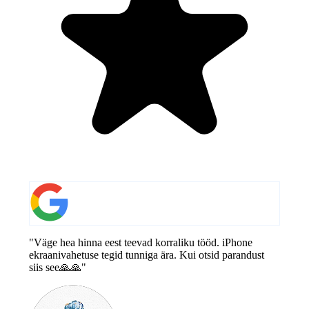
"Väge hea hinna eest teevad korraliku tööd. iPhone
ekraanivahetuse tegid tunniga ära. Kui otsid parandust
siis see🙏🙏"