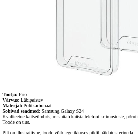
Tootja:
Prio
Värvus:
Läbipaistev
Materjal:
Polükarbonaat
Sobivad seadmed:
Samsung Galaxy S24+
Kvaliteetne kaitseümbris, mis aitab kaitsta telefoni kriimustuste, põrut
Toode on uus.
Pilt on illustratiivne, toode võib tegelikkuses pildil näidatust erineda.