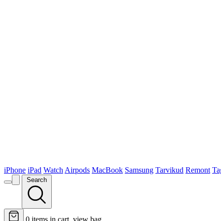
iPhone
iPad
Watch
Airpods
MacBook
Samsung
Tarvikud
Remont
Ta
Search
0
items in cart, view bag