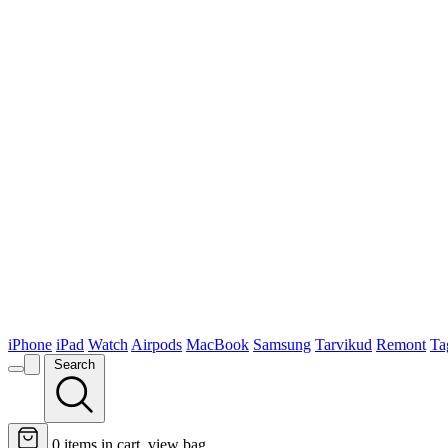
iPhone
iPad
Watch
Airpods
MacBook
Samsung
Tarvikud
Remont
Ta
Search
0
items in cart, view bag