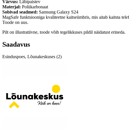
Värvus:
Läbipaistev
Materjal:
Polükarbonaat
Sobivad seadmed:
Samsung Galaxy S24
MagSafe funktsiooniga kvaliteetne kaitseümbris, mis aitab kaitsta tele
Toode on uus.
Pilt on illustratiivne, toode võib tegelikkuses pildil näidatust erineda.
Saadavus
Esinduspoes, Lõunakeskuses (2)