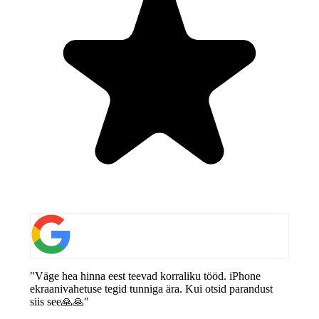
"Väge hea hinna eest teevad korraliku tööd. iPhone
ekraanivahetuse tegid tunniga ära. Kui otsid parandust
siis see🙏🙏"