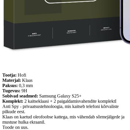
Tootja:
Hofi
Materjal:
Klaas
Paksus:
0,3 mm
Tugevus:
9H
Sobivad seadmed:
Samsung Galaxy S25+
Komplekt:
2 kaitseklaasi + 2 paigaldamisvahendite komplektI
Anti Spy - privaatsustehnoloogia, mis kaitseb telefoni kõrvaliste
pilkude eest.
Klaas on kaetud oleofoobse kattega, mis vähendab sõrmejälgede ja
mustuse hulka ekraanil.
Toode on uus.