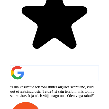
"Olin kasutatud telefoni suhtes alguses skeptiline, kuid
uut ei raatsinud osta. Telo24-st sain telefoni, mis toimib
suurepäraselt ja näeb välja nagu uus. Olen väga rahul!"