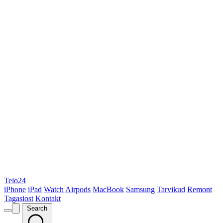
Telo24
iPhone
iPad
Watch
Airpods
MacBook
Samsung
Tarvikud
Remont
Tagasiost
Kontakt
Search