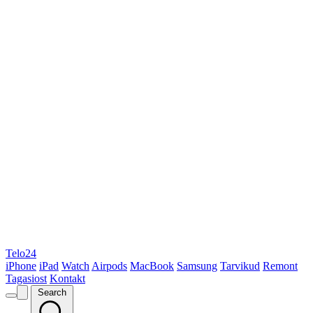
Telo24
iPhone
iPad
Watch
Airpods
MacBook
Samsung
Tarvikud
Remont
Tagasiost
Kontakt
Search