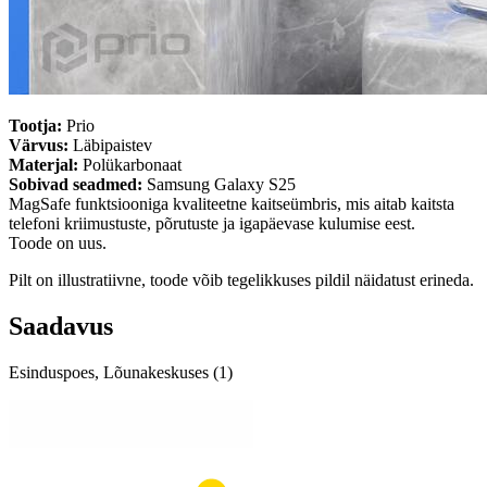
Tootja:
Prio
Värvus:
Läbipaistev
Materjal:
Polükarbonaat
Sobivad seadmed:
Samsung Galaxy S25
MagSafe funktsiooniga kvaliteetne kaitseümbris, mis aitab kaitsta
telefoni kriimustuste, põrutuste ja igapäevase kulumise eest.
Toode on uus.
Pilt on illustratiivne, toode võib tegelikkuses pildil näidatust erineda.
Saadavus
Esinduspoes, Lõunakeskuses (1)