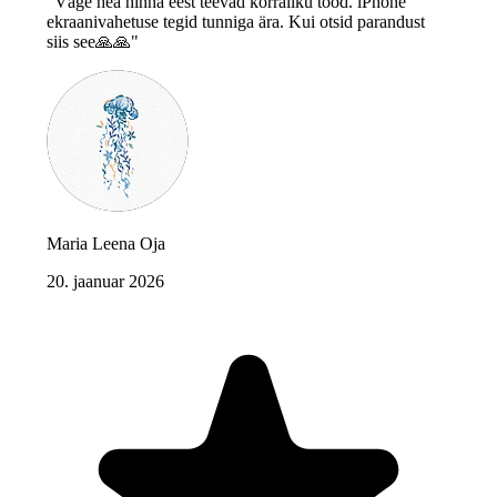
"Väge hea hinna eest teevad korraliku tööd. iPhone
ekraanivahetuse tegid tunniga ära. Kui otsid parandust
siis see🙏🙏"
Maria Leena Oja
20. jaanuar 2026