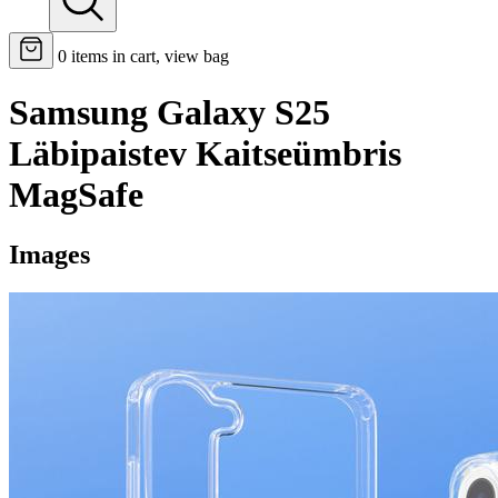
0
items in cart, view bag
Samsung Galaxy S25
Läbipaistev Kaitseümbris
MagSafe
Images