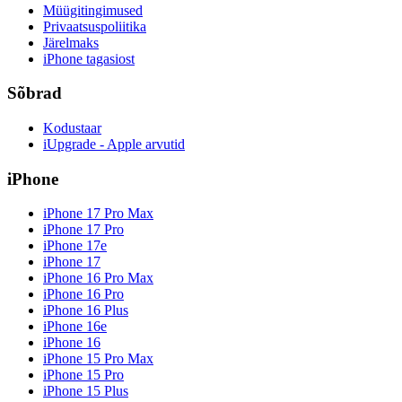
Müügitingimused
Privaatsuspoliitika
Järelmaks
iPhone tagasiost
Sõbrad
Kodustaar
iUpgrade - Apple arvutid
iPhone
iPhone 17 Pro Max
iPhone 17 Pro
iPhone 17e
iPhone 17
iPhone 16 Pro Max
iPhone 16 Pro
iPhone 16 Plus
iPhone 16e
iPhone 16
iPhone 15 Pro Max
iPhone 15 Pro
iPhone 15 Plus