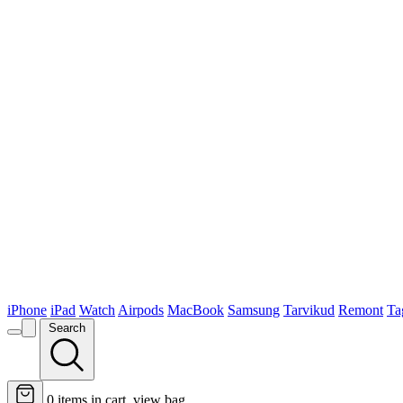
iPhone
iPad
Watch
Airpods
MacBook
Samsung
Tarvikud
Remont
Ta
Search
0
items in cart, view bag