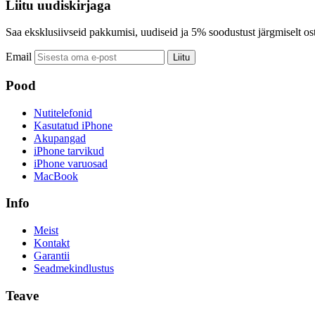
Liitu uudiskirjaga
Saa eksklusiivseid pakkumisi, uudiseid ja 5% soodustust järgmiselt ost
Email
Liitu
Pood
Nutitelefonid
Kasutatud iPhone
Akupangad
iPhone tarvikud
iPhone varuosad
MacBook
Info
Meist
Kontakt
Garantii
Seadmekindlustus
Teave