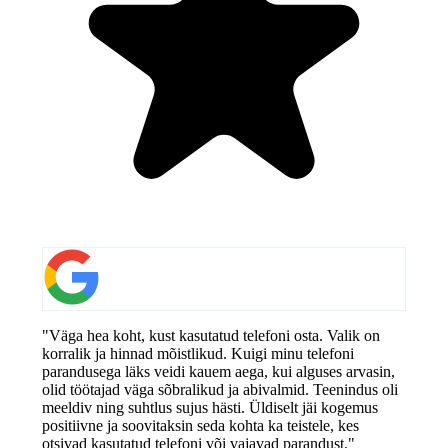
"Väga hea koht, kust kasutatud telefoni osta. Valik on
korralik ja hinnad mõistlikud. Kuigi minu telefoni
parandusega läks veidi kauem aega, kui alguses arvasin,
olid töötajad väga sõbralikud ja abivalmid. Teenindus oli
meeldiv ning suhtlus sujus hästi. Üldiselt jäi kogemus
positiivne ja soovitaksin seda kohta ka teistele, kes
otsivad kasutatud telefoni või vajavad parandust."