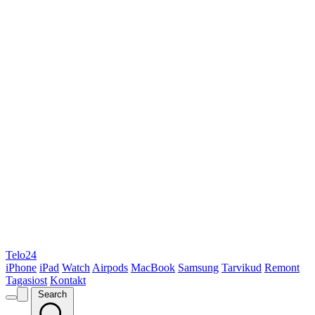
Telo24
iPhone
iPad
Watch
Airpods
MacBook
Samsung
Tarvikud
Remont
Tagasiost
Kontakt
Search