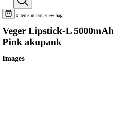
0
items in cart, view bag
Veger Lipstick-L 5000mAh
Pink akupank
Images