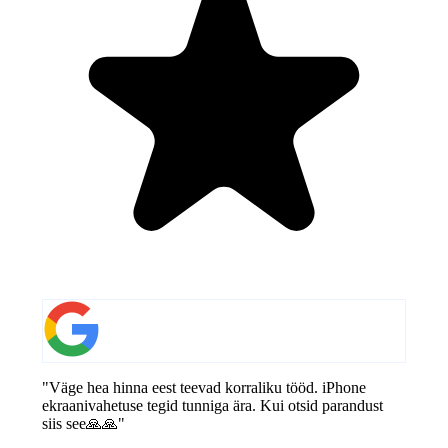
"Väge hea hinna eest teevad korraliku tööd. iPhone
ekraanivahetuse tegid tunniga ära. Kui otsid parandust
siis see🙏🙏"