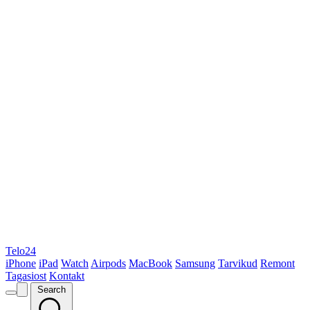
Telo24
iPhone
iPad
Watch
Airpods
MacBook
Samsung
Tarvikud
Remont
Tagasiost
Kontakt
Search