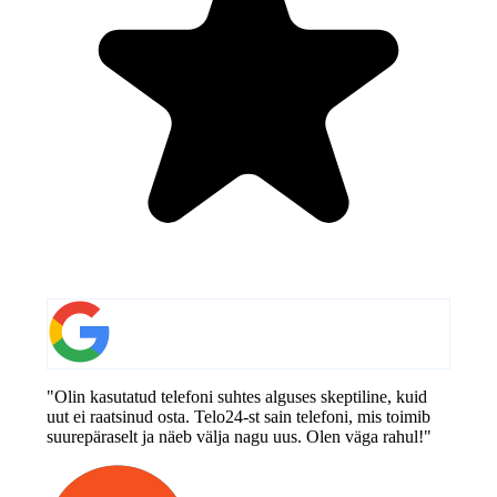
"Olin kasutatud telefoni suhtes alguses skeptiline, kuid
uut ei raatsinud osta. Telo24-st sain telefoni, mis toimib
suurepäraselt ja näeb välja nagu uus. Olen väga rahul!"