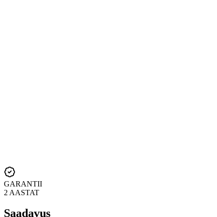
GARANTII
2 AASTAT
Saadavus