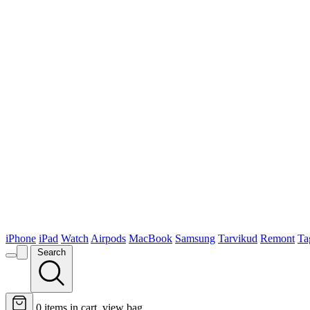
iPhone
iPad
Watch
Airpods
MacBook
Samsung
Tarvikud
Remont
Ta
Search
0
items in cart, view bag