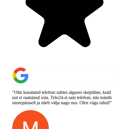
"Olin kasutatud telefoni suhtes alguses skeptiline, kuid
uut ei raatsinud osta. Telo24-st sain telefoni, mis toimib
suurepäraselt ja näeb välja nagu uus. Olen väga rahul!"