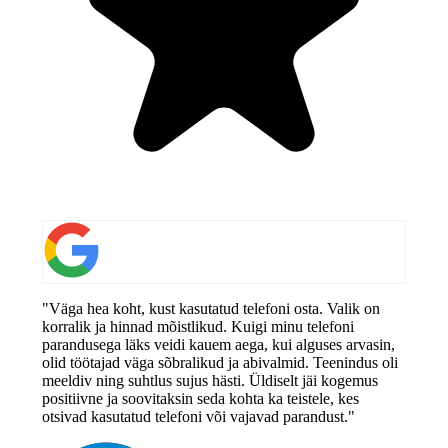
"Väga hea koht, kust kasutatud telefoni osta. Valik on
korralik ja hinnad mõistlikud. Kuigi minu telefoni
parandusega läks veidi kauem aega, kui alguses arvasin,
olid töötajad väga sõbralikud ja abivalmid. Teenindus oli
meeldiv ning suhtlus sujus hästi. Üldiselt jäi kogemus
positiivne ja soovitaksin seda kohta ka teistele, kes
otsivad kasutatud telefoni või vajavad parandust."