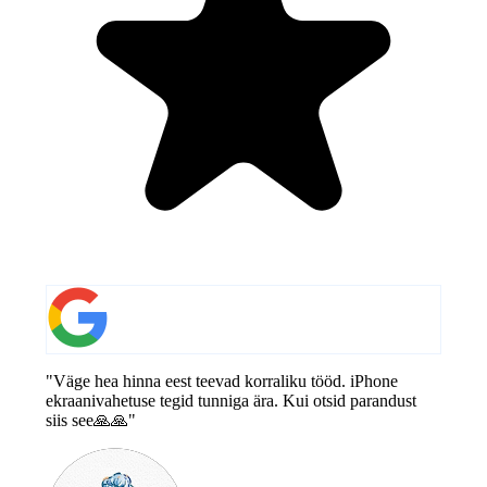
"Väge hea hinna eest teevad korraliku tööd. iPhone
ekraanivahetuse tegid tunniga ära. Kui otsid parandust
siis see🙏🙏"