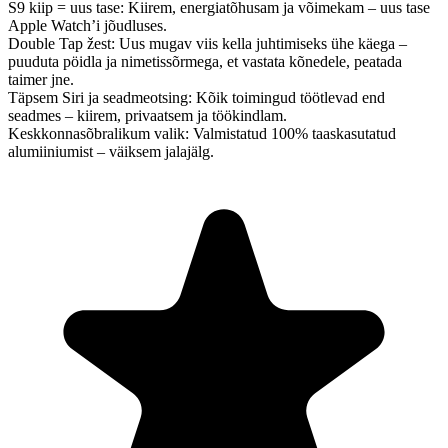
S9 kiip = uus tase:
Kiirem, energiatõhusam ja võimekam – uus tase
Apple Watch’i jõudluses.
Double Tap žest:
Uus mugav viis kella juhtimiseks ühe käega –
puuduta pöidla ja nimetissõrmega, et vastata kõnedele, peatada
taimer jne.
Täpsem Siri ja seadmeotsing:
Kõik toimingud töötlevad end
seadmes – kiirem, privaatsem ja töökindlam.
Keskkonnasõbralikum valik:
Valmistatud 100% taaskasutatud
alumiiniumist – väiksem jalajälg.