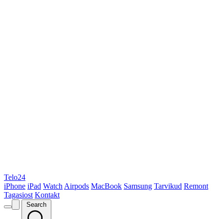
Telo24
iPhone
iPad
Watch
Airpods
MacBook
Samsung
Tarvikud
Remont
Tagasiost
Kontakt
Search