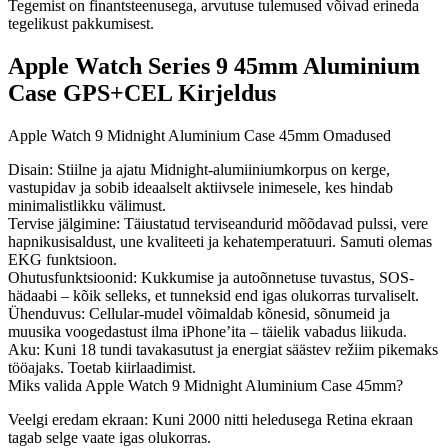
Tegemist on finantsteenusega, arvutuse tulemused võivad erineda
tegelikust pakkumisest.
Apple Watch Series 9 45mm Aluminium
Case GPS+CEL Kirjeldus
Apple Watch 9 Midnight Aluminium Case 45mm Omadused
Disain:
Stiilne ja ajatu Midnight-alumiiniumkorpus on kerge,
vastupidav ja sobib ideaalselt aktiivsele inimesele, kes hindab
minimalistlikku välimust.
Tervise jälgimine:
Täiustatud terviseandurid mõõdavad pulssi, vere
hapnikusisaldust, une kvaliteeti ja kehatemperatuuri. Samuti olemas
EKG funktsioon.
Ohutusfunktsioonid:
Kukkumise ja autoõnnetuse tuvastus, SOS-
hädaabi – kõik selleks, et tunneksid end igas olukorras turvaliselt.
Ühenduvus:
Cellular-mudel võimaldab kõnesid, sõnumeid ja
muusika voogedastust ilma iPhone’ita – täielik vabadus liikuda.
Aku:
Kuni 18 tundi tavakasutust ja energiat säästev režiim pikemaks
tööajaks. Toetab kiirlaadimist.
Miks valida Apple Watch 9 Midnight Aluminium Case 45mm?
Veelgi eredam ekraan:
Kuni 2000 nitti heledusega Retina ekraan
tagab selge vaate igas olukorras.