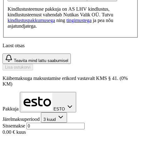
Kindlustusteenuse pakkuja on AS LHV kindlustus,
kindlustusteenust vahendab Nutikas Valik OÜ. Tutvu
kindlustuspakkumusega
ning
tingimustega
ja pea nõu
asjatundjatega.
Laost otsas
Teavita mind lattu saabumisel
Lisa ostukorvi
Käibemaksuga maksustamise erikord vastavalt KMS § 41. (0%
KM)
Pakkuja
ESTO
Järelmaksuperiood
3 kuud
Sissemakse
0.00 €
kuus