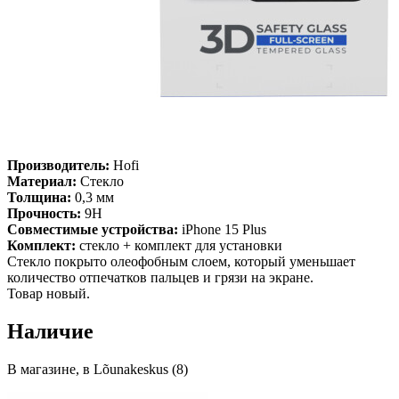
Производитель:
Hofi
Материал:
Стекло
Толщина:
0,3 мм
Прочность:
9H
Совместимые устройства:
iPhone 15 Plus
Комплект:
стекло + комплект для установки
Стекло покрыто олеофобным слоем, который уменьшает
количество отпечатков пальцев и грязи на экране.
Товар новый.
Наличие
В магазине, в Lõunakeskus (8)