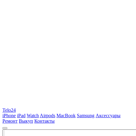
Telo24
iPhone
iPad
Watch
Airpods
MacBook
Samsung
Аксессуары
Ремонт
Выкуп
Контакты