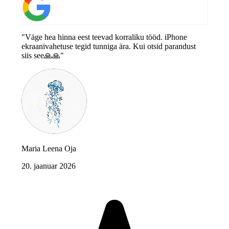
"Väge hea hinna eest teevad korraliku tööd. iPhone
ekraanivahetuse tegid tunniga ära. Kui otsid parandust
siis see🙏🙏"
Maria Leena Oja
20. jaanuar 2026