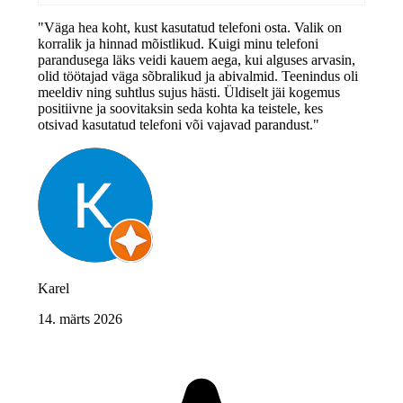
"Väga hea koht, kust kasutatud telefoni osta. Valik on
korralik ja hinnad mõistlikud. Kuigi minu telefoni
parandusega läks veidi kauem aega, kui alguses arvasin,
olid töötajad väga sõbralikud ja abivalmid. Teenindus oli
meeldiv ning suhtlus sujus hästi. Üldiselt jäi kogemus
positiivne ja soovitaksin seda kohta ka teistele, kes
otsivad kasutatud telefoni või vajavad parandust."
Karel
14. märts 2026