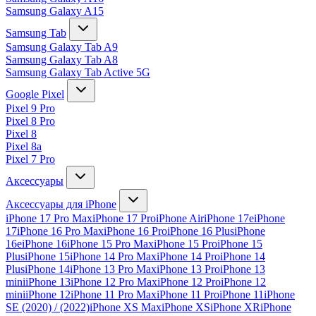
Samsung Galaxy A15
Samsung Tab
Samsung Galaxy Tab A9
Samsung Galaxy Tab A8
Samsung Galaxy Tab Active 5G
Google Pixel
Pixel 9 Pro
Pixel 8 Pro
Pixel 8
Pixel 8a
Pixel 7 Pro
Аксессуары
Аксессуары для iPhone
iPhone 17 Pro Max
iPhone 17 Pro
iPhone Air
iPhone 17e
iPhone
17
iPhone 16 Pro Max
iPhone 16 Pro
iPhone 16 Plus
iPhone
16e
iPhone 16
iPhone 15 Pro Max
iPhone 15 Pro
iPhone 15
Plus
iPhone 15
iPhone 14 Pro Max
iPhone 14 Pro
iPhone 14
Plus
iPhone 14
iPhone 13 Pro Max
iPhone 13 Pro
iPhone 13
mini
iPhone 13
iPhone 12 Pro Max
iPhone 12 Pro
iPhone 12
mini
iPhone 12
iPhone 11 Pro Max
iPhone 11 Pro
iPhone 11
iPhone
SE (2020) / (2022)
iPhone XS Max
iPhone XS
iPhone XR
iPhone