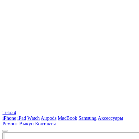
Telo24
iPhone
iPad
Watch
Airpods
MacBook
Samsung
Аксессуары
Ремонт
Выкуп
Контакты