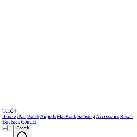
Telo24
iPhone
iPad
Watch
Airpods
MacBook
Samsung
Accessories
Repair
Buyback
Contact
Search