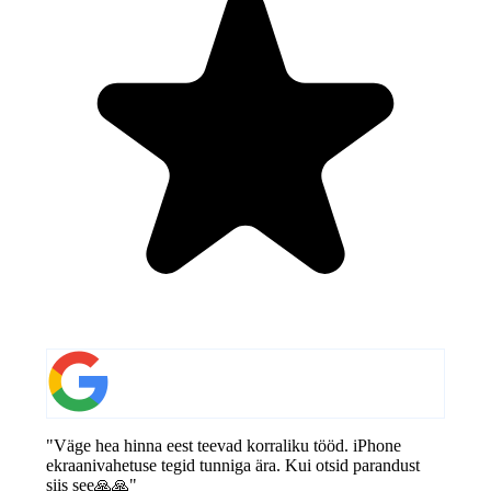
"Väge hea hinna eest teevad korraliku tööd. iPhone
ekraanivahetuse tegid tunniga ära. Kui otsid parandust
siis see🙏🙏"