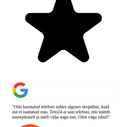
"Olin kasutatud telefoni suhtes alguses skeptiline, kuid
uut ei raatsinud osta. Telo24-st sain telefoni, mis toimib
suurepäraselt ja näeb välja nagu uus. Olen väga rahul!"