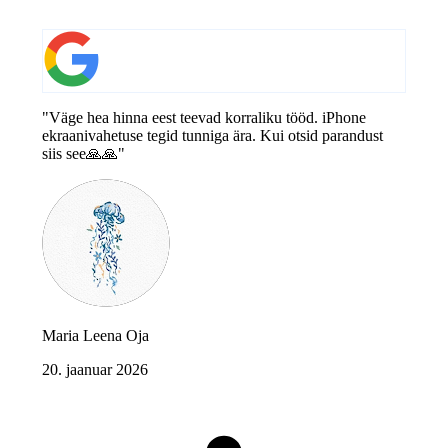
"Väge hea hinna eest teevad korraliku tööd. iPhone
ekraanivahetuse tegid tunniga ära. Kui otsid parandust
siis see🙏🙏"
Maria Leena Oja
20. jaanuar 2026