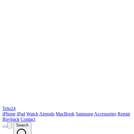
Telo24
iPhone
iPad
Watch
Airpods
MacBook
Samsung
Accessories
Repair
Buyback
Contact
Search