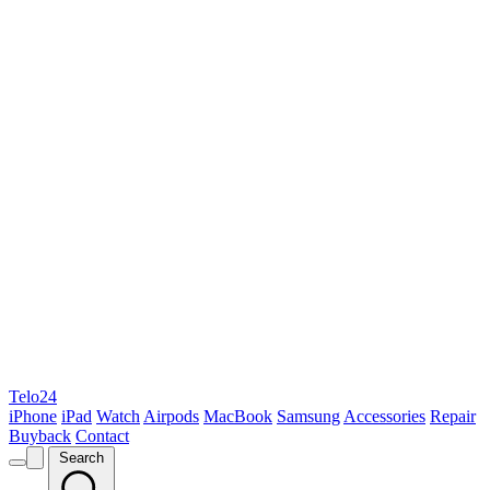
Telo24
iPhone
iPad
Watch
Airpods
MacBook
Samsung
Accessories
Repair
Buyback
Contact
Search