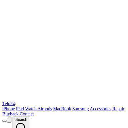
Telo24
iPhone
iPad
Watch
Airpods
MacBook
Samsung
Accessories
Repair
Buyback
Contact
Search