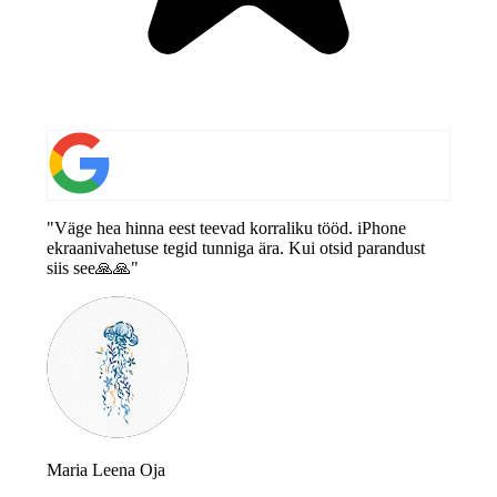
"Väge hea hinna eest teevad korraliku tööd. iPhone
ekraanivahetuse tegid tunniga ära. Kui otsid parandust
siis see🙏🙏"
Maria Leena Oja