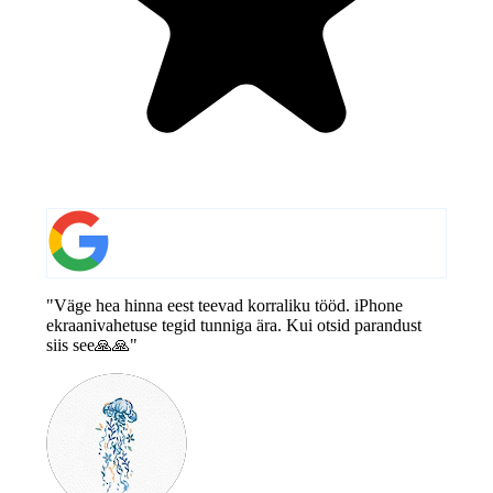
"Väge hea hinna eest teevad korraliku tööd. iPhone
ekraanivahetuse tegid tunniga ära. Kui otsid parandust
siis see🙏🙏"