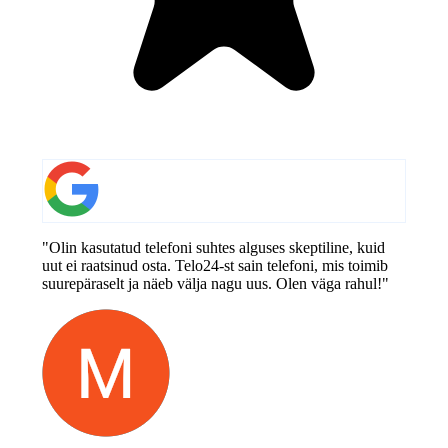
"Olin kasutatud telefoni suhtes alguses skeptiline, kuid
uut ei raatsinud osta. Telo24-st sain telefoni, mis toimib
suurepäraselt ja näeb välja nagu uus. Olen väga rahul!"