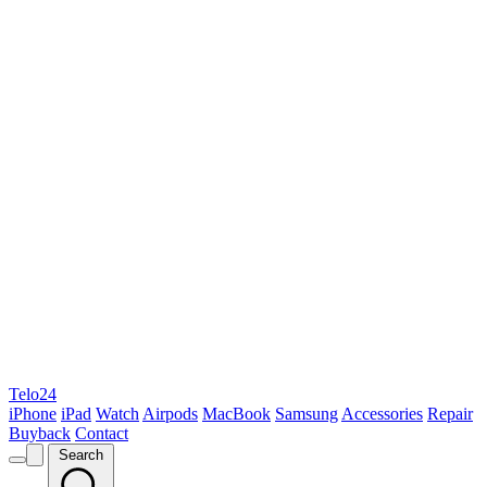
Telo24
iPhone
iPad
Watch
Airpods
MacBook
Samsung
Accessories
Repair
Buyback
Contact
Search