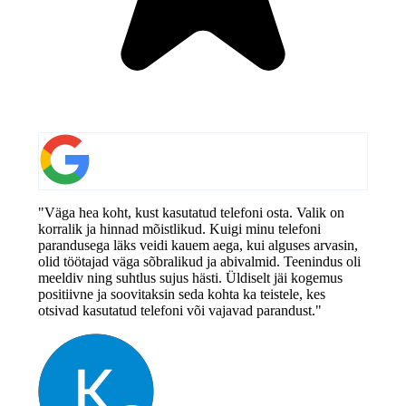
"Väga hea koht, kust kasutatud telefoni osta. Valik on
korralik ja hinnad mõistlikud. Kuigi minu telefoni
parandusega läks veidi kauem aega, kui alguses arvasin,
olid töötajad väga sõbralikud ja abivalmid. Teenindus oli
meeldiv ning suhtlus sujus hästi. Üldiselt jäi kogemus
positiivne ja soovitaksin seda kohta ka teistele, kes
otsivad kasutatud telefoni või vajavad parandust."