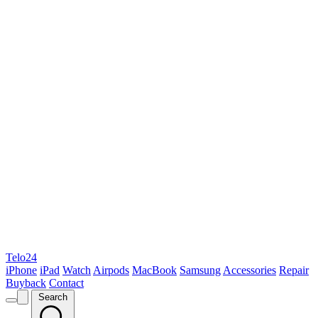
Telo24
iPhone
iPad
Watch
Airpods
MacBook
Samsung
Accessories
Repair
Buyback
Contact
Search