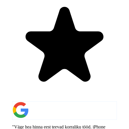
"Väge hea hinna eest teevad korraliku tööd. iPhone