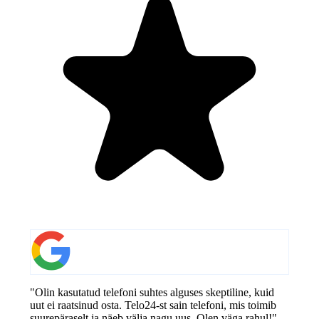
"Olin kasutatud telefoni suhtes alguses skeptiline, kuid
uut ei raatsinud osta. Telo24-st sain telefoni, mis toimib
suurepäraselt ja näeb välja nagu uus. Olen väga rahul!"