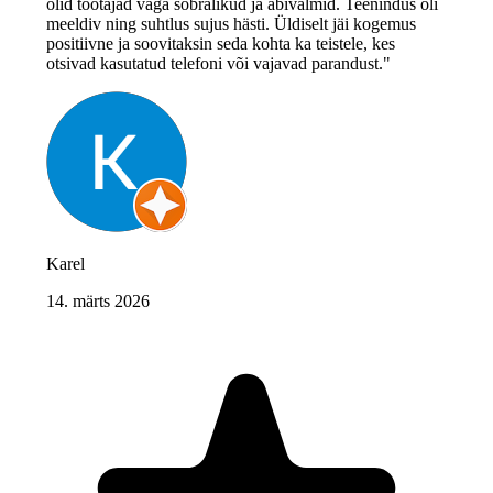
olid töötajad väga sõbralikud ja abivalmid. Teenindus oli
meeldiv ning suhtlus sujus hästi. Üldiselt jäi kogemus
positiivne ja soovitaksin seda kohta ka teistele, kes
otsivad kasutatud telefoni või vajavad parandust."
Karel
14. märts 2026