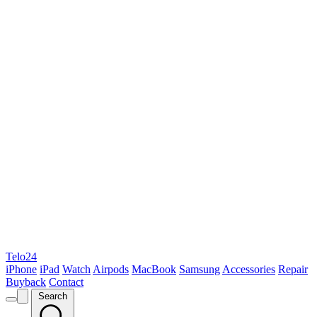
Telo24
iPhone
iPad
Watch
Airpods
MacBook
Samsung
Accessories
Repair
Buyback
Contact
Search