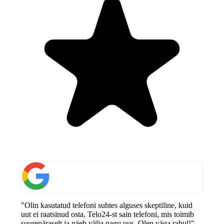
"Olin kasutatud telefoni suhtes alguses skeptiline, kuid
uut ei raatsinud osta. Telo24-st sain telefoni, mis toimib
suurepäraselt ja näeb välja nagu uus. Olen väga rahul!"