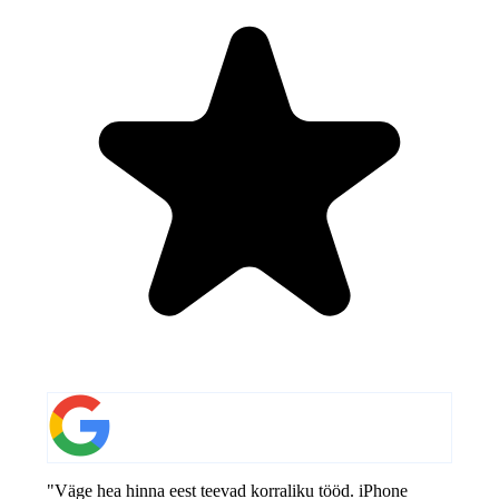
"Väge hea hinna eest teevad korraliku tööd. iPhone