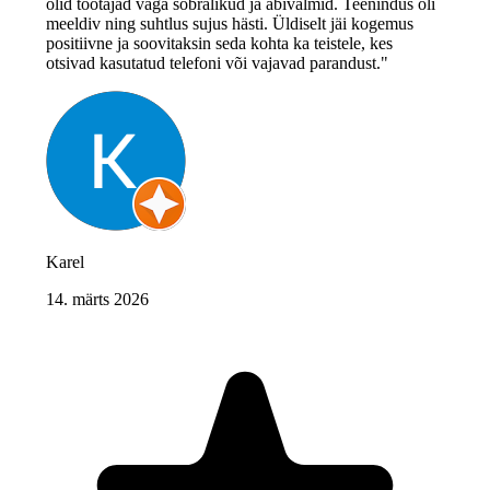
olid töötajad väga sõbralikud ja abivalmid. Teenindus oli
meeldiv ning suhtlus sujus hästi. Üldiselt jäi kogemus
positiivne ja soovitaksin seda kohta ka teistele, kes
otsivad kasutatud telefoni või vajavad parandust."
Karel
14. märts 2026