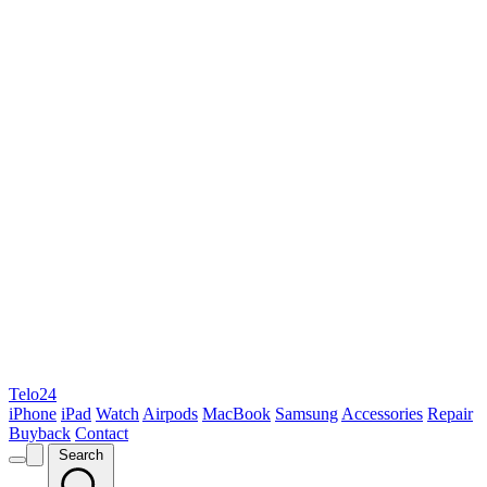
Telo24
iPhone
iPad
Watch
Airpods
MacBook
Samsung
Accessories
Repair
Buyback
Contact
Search