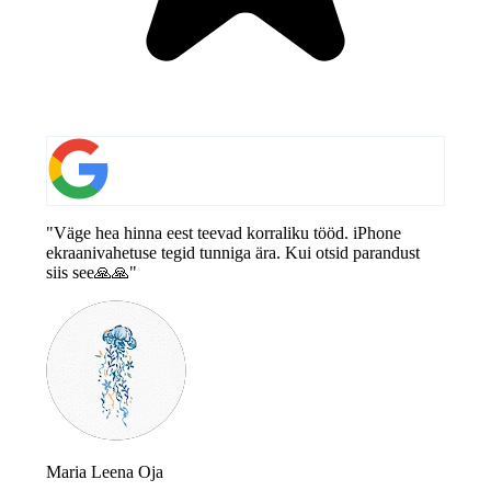
"Väge hea hinna eest teevad korraliku tööd. iPhone
ekraanivahetuse tegid tunniga ära. Kui otsid parandust
siis see🙏🙏"
Maria Leena Oja