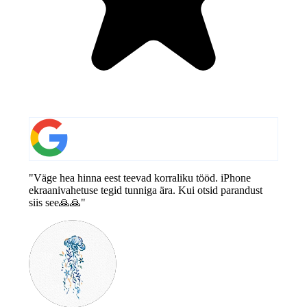
"Väge hea hinna eest teevad korraliku tööd. iPhone
ekraanivahetuse tegid tunniga ära. Kui otsid parandust
siis see🙏🙏"