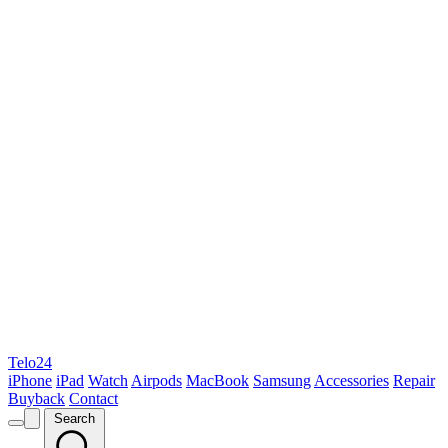
Telo24
iPhone
iPad
Watch
Airpods
MacBook
Samsung
Accessories
Repair
Buyback
Contact
Search