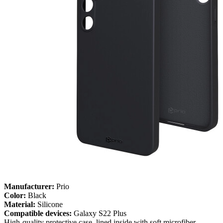
Manufacturer:
Prio
Color:
Black
Material:
Silicone
Compatible devices:
Galaxy S22 Plus
High-quality protective case, lined inside with soft microfiber.