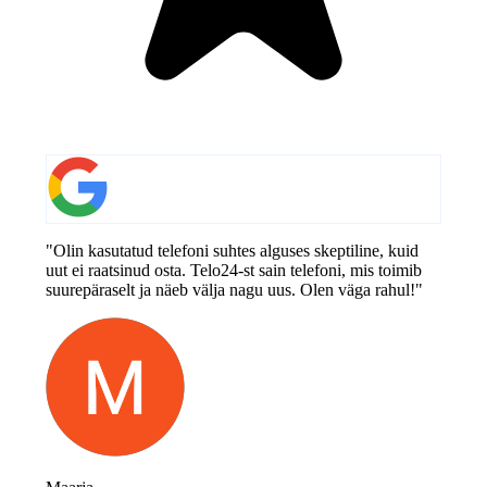
"Olin kasutatud telefoni suhtes alguses skeptiline, kuid
uut ei raatsinud osta. Telo24-st sain telefoni, mis toimib
suurepäraselt ja näeb välja nagu uus. Olen väga rahul!"