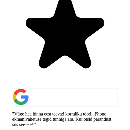
"Väge hea hinna eest teevad korraliku tööd. iPhone
ekraanivahetuse tegid tunniga ära. Kui otsid parandust
siis see🙏🙏"