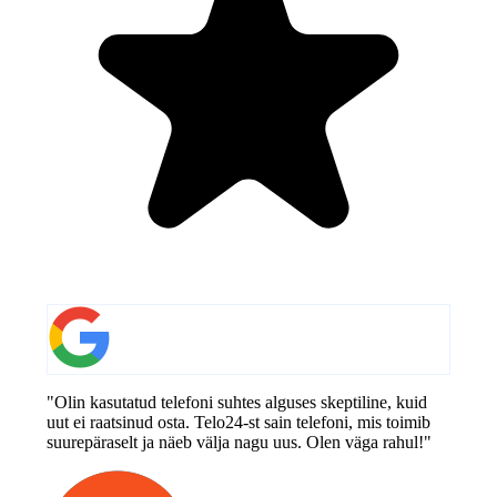
"Olin kasutatud telefoni suhtes alguses skeptiline, kuid
uut ei raatsinud osta. Telo24-st sain telefoni, mis toimib
suurepäraselt ja näeb välja nagu uus. Olen väga rahul!"