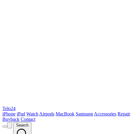
Telo24
iPhone
iPad
Watch
Airpods
MacBook
Samsung
Accessories
Repair
Buyback
Contact
Search