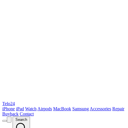
Telo24
iPhone
iPad
Watch
Airpods
MacBook
Samsung
Accessories
Repair
Buyback
Contact
Search