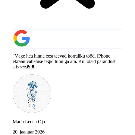
"Väge hea hinna eest teevad korraliku tööd. iPhone
ekraanivahetuse tegid tunniga ära. Kui otsid parandust
siis see🙏🙏"
Maria Leena Oja
20. jaanuar 2026