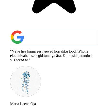
"Väge hea hinna eest teevad korraliku tööd. iPhone
ekraanivahetuse tegid tunniga ära. Kui otsid parandust
siis see🙏🙏"
Maria Leena Oja