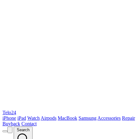
Telo24
iPhone
iPad
Watch
Airpods
MacBook
Samsung
Accessories
Repair
Buyback
Contact
Search