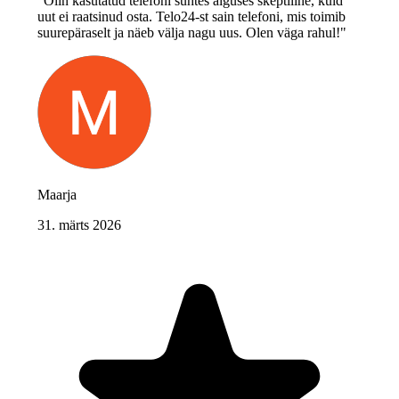
"Olin kasutatud telefoni suhtes alguses skeptiline, kuid
uut ei raatsinud osta. Telo24-st sain telefoni, mis toimib
suurepäraselt ja näeb välja nagu uus. Olen väga rahul!"
Maarja
31. märts 2026