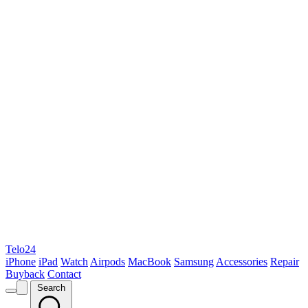
Telo24
iPhone
iPad
Watch
Airpods
MacBook
Samsung
Accessories
Repair
Buyback
Contact
Search