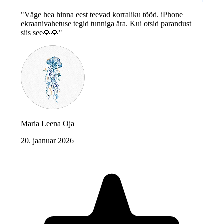
"Väge hea hinna eest teevad korraliku tööd. iPhone
ekraanivahetuse tegid tunniga ära. Kui otsid parandust
siis see🙏🙏"
Maria Leena Oja
20. jaanuar 2026