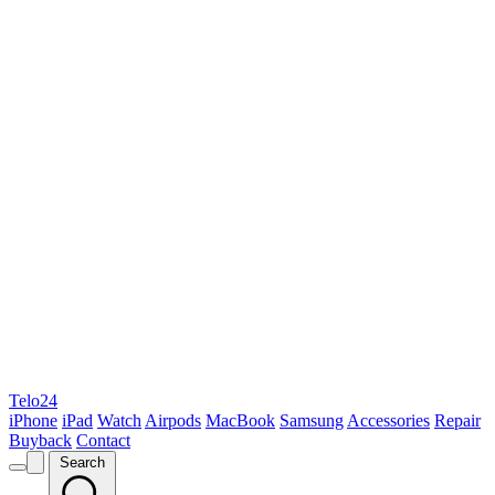
Telo24
iPhone
iPad
Watch
Airpods
MacBook
Samsung
Accessories
Repair
Buyback
Contact
Search