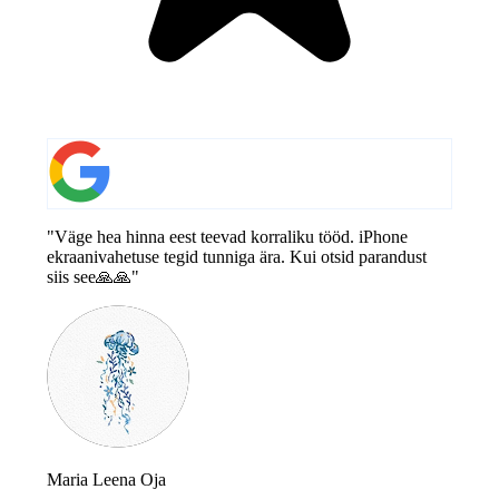
"Väge hea hinna eest teevad korraliku tööd. iPhone
ekraanivahetuse tegid tunniga ära. Kui otsid parandust
siis see🙏🙏"
Maria Leena Oja