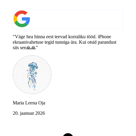
"Väge hea hinna eest teevad korraliku tööd. iPhone
ekraanivahetuse tegid tunniga ära. Kui otsid parandust
siis see🙏🙏"
Maria Leena Oja
20. jaanuar 2026