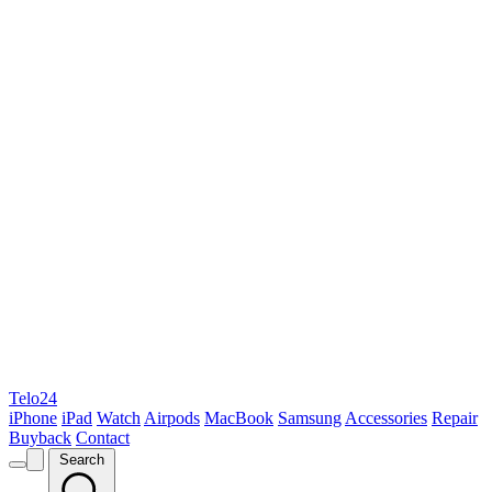
Telo24
iPhone
iPad
Watch
Airpods
MacBook
Samsung
Accessories
Repair
Buyback
Contact
Search