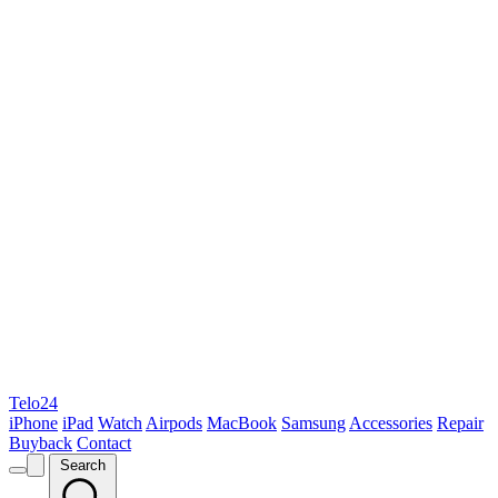
Telo24
iPhone
iPad
Watch
Airpods
MacBook
Samsung
Accessories
Repair
Buyback
Contact
Search