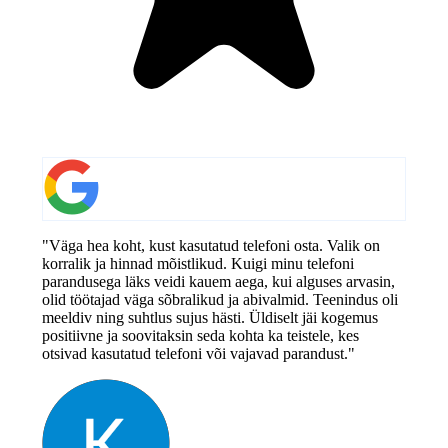
"Väga hea koht, kust kasutatud telefoni osta. Valik on
korralik ja hinnad mõistlikud. Kuigi minu telefoni
parandusega läks veidi kauem aega, kui alguses arvasin,
olid töötajad väga sõbralikud ja abivalmid. Teenindus oli
meeldiv ning suhtlus sujus hästi. Üldiselt jäi kogemus
positiivne ja soovitaksin seda kohta ka teistele, kes
otsivad kasutatud telefoni või vajavad parandust."