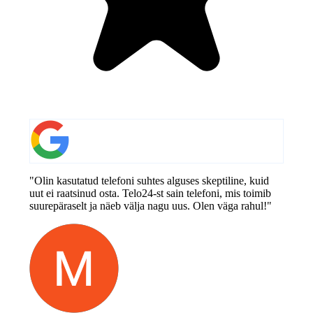
"Olin kasutatud telefoni suhtes alguses skeptiline, kuid
uut ei raatsinud osta. Telo24-st sain telefoni, mis toimib
suurepäraselt ja näeb välja nagu uus. Olen väga rahul!"