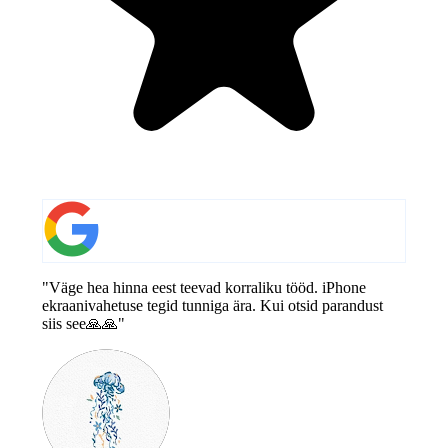
"Väge hea hinna eest teevad korraliku tööd. iPhone
ekraanivahetuse tegid tunniga ära. Kui otsid parandust
siis see🙏🙏"