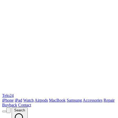
Telo24
iPhone
iPad
Watch
Airpods
MacBook
Samsung
Accessories
Repair
Buyback
Contact
Search