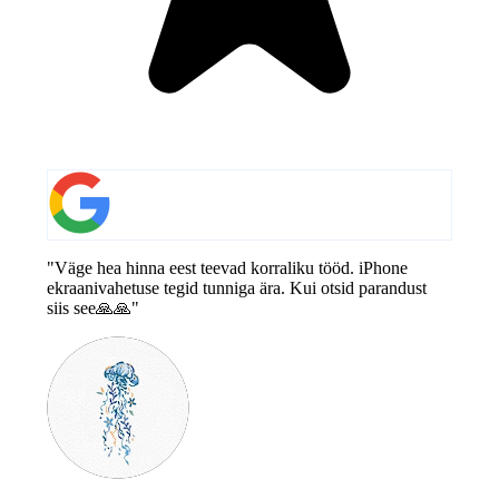
"Väge hea hinna eest teevad korraliku tööd. iPhone
ekraanivahetuse tegid tunniga ära. Kui otsid parandust
siis see🙏🙏"