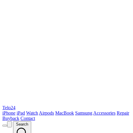
Telo24
iPhone
iPad
Watch
Airpods
MacBook
Samsung
Accessories
Repair
Buyback
Contact
Search