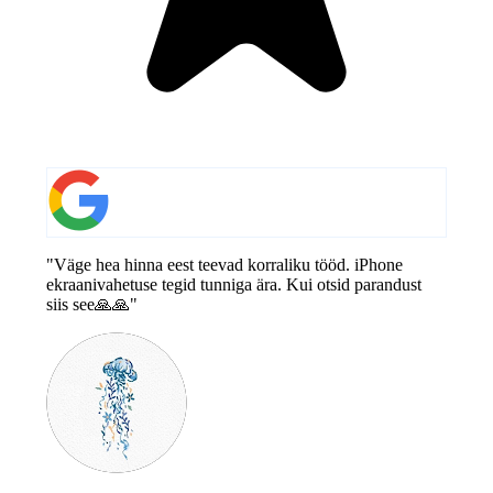
"Väge hea hinna eest teevad korraliku tööd. iPhone
ekraanivahetuse tegid tunniga ära. Kui otsid parandust
siis see🙏🙏"