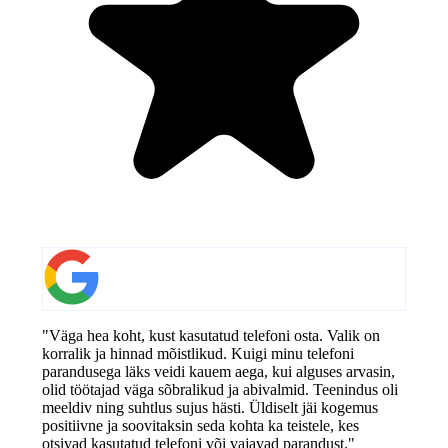
"Väga hea koht, kust kasutatud telefoni osta. Valik on
korralik ja hinnad mõistlikud. Kuigi minu telefoni
parandusega läks veidi kauem aega, kui alguses arvasin,
olid töötajad väga sõbralikud ja abivalmid. Teenindus oli
meeldiv ning suhtlus sujus hästi. Üldiselt jäi kogemus
positiivne ja soovitaksin seda kohta ka teistele, kes
otsivad kasutatud telefoni või vajavad parandust."