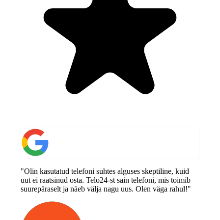
"Olin kasutatud telefoni suhtes alguses skeptiline, kuid
uut ei raatsinud osta. Telo24-st sain telefoni, mis toimib
suurepäraselt ja näeb välja nagu uus. Olen väga rahul!"