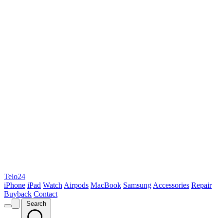
Telo24
iPhone
iPad
Watch
Airpods
MacBook
Samsung
Accessories
Repair
Buyback
Contact
Search