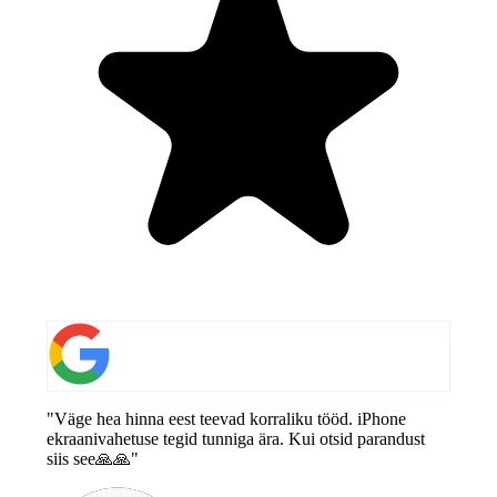
"Väge hea hinna eest teevad korraliku tööd. iPhone
ekraanivahetuse tegid tunniga ära. Kui otsid parandust
siis see🙏🙏"