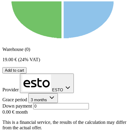
Warehouse (0)
19.00 €
(24% VAT)
Add to cart
Provider
ESTO
Grace period
3 months
Down payment
0.00 €
month
This is a financial service, the results of the calculation may differ
from the actual offer.