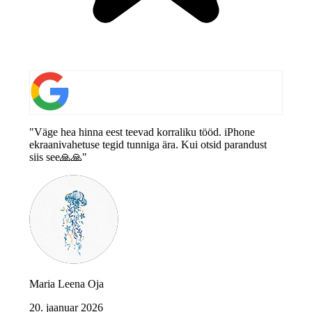
"Väge hea hinna eest teevad korraliku tööd. iPhone
ekraanivahetuse tegid tunniga ära. Kui otsid parandust
siis see🙏🙏"
Maria Leena Oja
20. jaanuar 2026