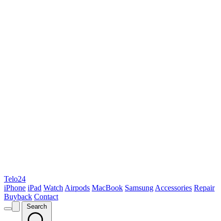
Telo24
iPhone
iPad
Watch
Airpods
MacBook
Samsung
Accessories
Repair
Buyback
Contact
Search