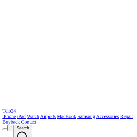
Telo24
iPhone
iPad
Watch
Airpods
MacBook
Samsung
Accessories
Repair
Buyback
Contact
Search