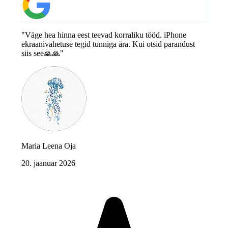
"Väge hea hinna eest teevad korraliku tööd. iPhone
ekraanivahetuse tegid tunniga ära. Kui otsid parandust
siis see🙏🙏"
Maria Leena Oja
20. jaanuar 2026