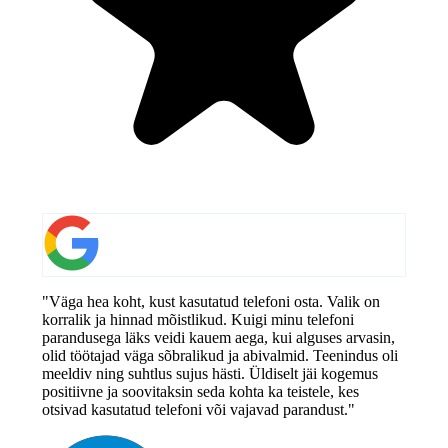
"Väga hea koht, kust kasutatud telefoni osta. Valik on
korralik ja hinnad mõistlikud. Kuigi minu telefoni
parandusega läks veidi kauem aega, kui alguses arvasin,
olid töötajad väga sõbralikud ja abivalmid. Teenindus oli
meeldiv ning suhtlus sujus hästi. Üldiselt jäi kogemus
positiivne ja soovitaksin seda kohta ka teistele, kes
otsivad kasutatud telefoni või vajavad parandust."