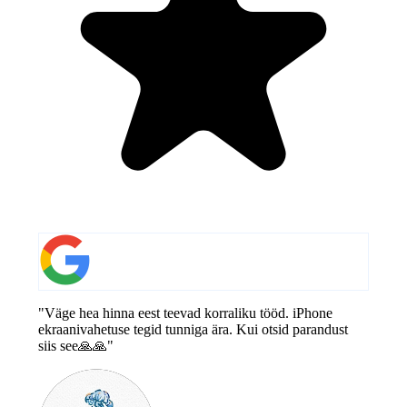
"Väge hea hinna eest teevad korraliku tööd. iPhone
ekraanivahetuse tegid tunniga ära. Kui otsid parandust
siis see🙏🙏"