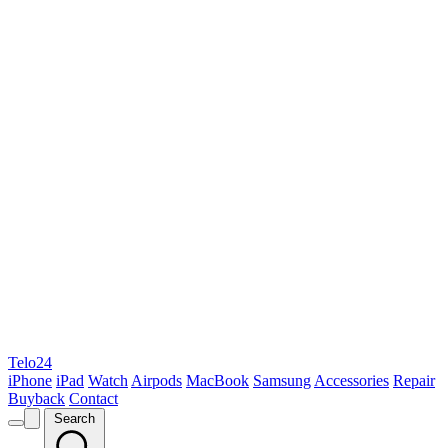
Telo24
iPhone
iPad
Watch
Airpods
MacBook
Samsung
Accessories
Repair
Buyback
Contact
Search