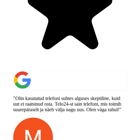
"Olin kasutatud telefoni suhtes alguses skeptiline, kuid
uut ei raatsinud osta. Telo24-st sain telefoni, mis toimib
suurepäraselt ja näeb välja nagu uus. Olen väga rahul!"