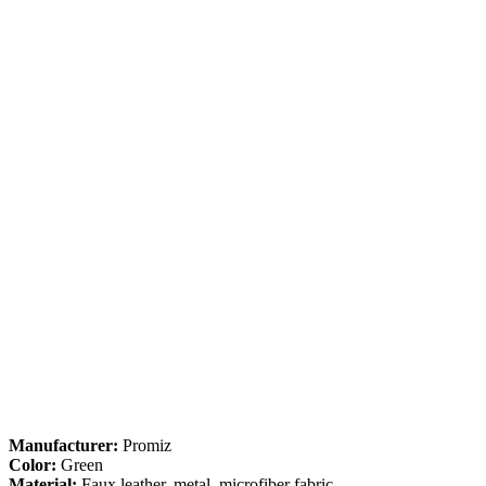
Manufacturer:
Promiz
Color:
Green
Material:
Faux leather, metal, microfiber fabric