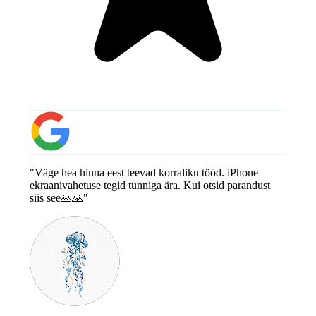
"Väge hea hinna eest teevad korraliku tööd. iPhone
ekraanivahetuse tegid tunniga ära. Kui otsid parandust
siis see🙏🙏"