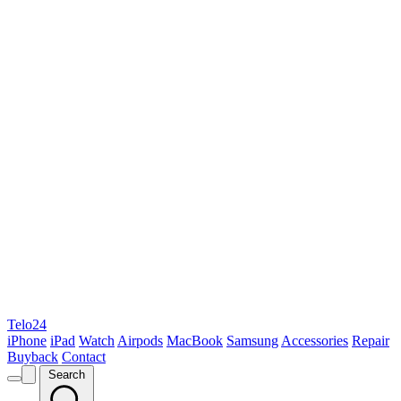
Telo24
iPhone
iPad
Watch
Airpods
MacBook
Samsung
Accessories
Repair
Buyback
Contact
Search