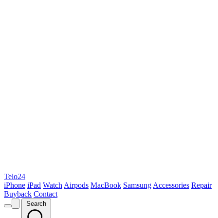
Telo24
iPhone
iPad
Watch
Airpods
MacBook
Samsung
Accessories
Repair
Buyback
Contact
Search