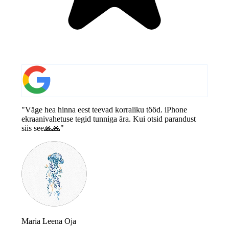
"Väge hea hinna eest teevad korraliku tööd. iPhone
ekraanivahetuse tegid tunniga ära. Kui otsid parandust
siis see🙏🙏"
Maria Leena Oja