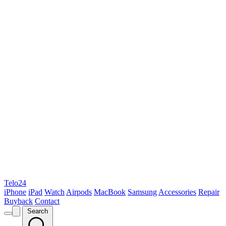
Telo24
iPhone
iPad
Watch
Airpods
MacBook
Samsung
Accessories
Repair
Buyback
Contact
Search