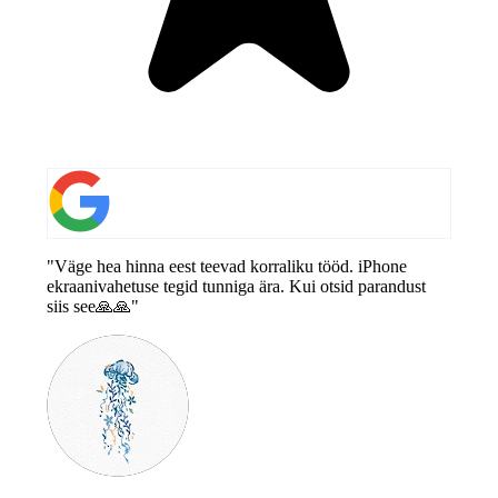
"Väge hea hinna eest teevad korraliku tööd. iPhone
ekraanivahetuse tegid tunniga ära. Kui otsid parandust
siis see🙏🙏"